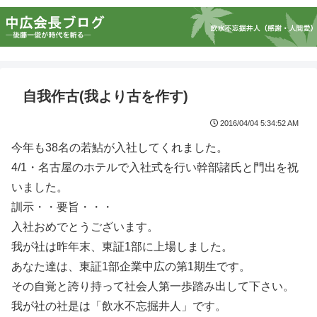
自我作古(我より古を作す)
2016/04/04 5:34:52 AM
今年も38名の若鮎が入社してくれました。
4/1・名古屋のホテルで入社式を行い幹部諸氏と門出を祝
いました。
訓示・・要旨・・・
入社おめでとうございます。
我が社は昨年末、東証1部に上場しました。
あなた達は、東証1部企業中広の第1期生です。
その自覚と誇り持って社会人第一歩踏み出して下さい。
我が社の社是は「飲水不忘掘井人」です。