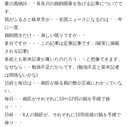
夏の風物詩・・長良川の鵜飼開幕を告げる記事についてで
す。
我がふるさと岐阜市が・・全国ニュースになるのは・・年
に一度、
鵜飼開きだけ・・淋しい限りですが・・
多分ですが・・・この記事は定番記事です。(確実に掲載
される記事)
各紙とも新米記者が書いたのだろう・・と想像できます。
なぜなら・・勉強不足だからです。(勉強不足と新米記者
は関係ないかな)
日経と毎日は・・鵜匠が操る鵜の数が正確にわかっていな
い。
毎日・・鵜匠がそれぞれに10〜12羽の鵜を手縄で操
り・・・
日経・・6人の鵜匠が、それぞれに10羽前後の鵜を手縄で
操り・・