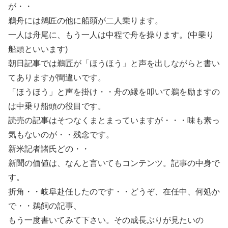
が・・
鵜舟には鵜匠の他に船頭が二人乗ります。
一人は舟尾に、もう一人は中程で舟を操ります。(中乗り
船頭といいます)
朝日記事では鵜匠が「ほうほう」と声を出しながらと書い
てありますが間違いです。
「ほうほう」と声を掛け・・舟の縁を叩いて鵜を励ますの
は中乗り船頭の役目です。
読売の記事はそつなくまとまっていますが・・・味も素っ
気もないのが・・残念です。
新米記者諸氏どの・・
新聞の価値は、なんと言いてもコンテンツ。記事の中身で
す。
折角・・岐阜赴任したのです・・どうぞ、在任中、何処か
で・・鵜飼の記事、
もう一度書いてみて下さい。その成長ぶりが見たいの