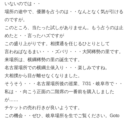
いないのでは・・
場所の途中で、優勝を占うのは・・なんとなく気が引ける
のですが。
このところ、当たった試しがありません。もう占うのは止
めたと・・言ったハズですが
この盛り上がりです。相撲通を任じるひとりとして
言わねばなるまい・・・ズバリ・・・大関稀勢の里です。
来場所は、横綱稀勢の里の誕生です。
名古屋場所での横綱土俵入り・・・楽しみですね。
大相撲から目が離せなくなりました。
そうそう・・・名古屋場所後の巡業、7/31・岐阜市で・・
私は・・向こう正面の二階席の一番前を購入しました
が……
チケットの売れ行きが良いようです。
この機会・・ぜひ、岐阜場所を生でご覧ください。Goto