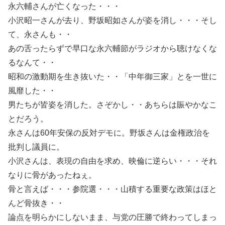
永六輔さんが亡くなった・・・
小沢昭一さんが去り、野坂昭如さんが姿を消し・・・そし
て、永さんも・・
あの舌ったらずで早口な永六輔節がラジオから聴けなくな
るなんて・・
昭和の激動期を生き抜いた・・「中年御三家」とを一世に
風靡した・・
男たちが皆姿を消した。さぞかし・・あちらは賑やかなこ
とだろう。
永さんは60年安保の反対デモに。野坂さんは金権政治を
批判し議員に。
小沢さんは、表現の自由を求め、映倫に逆らい・・・それ
なりに骨があったねぇ。
骨と言えば・・・参院選・・・山積する重要な政策はほと
んど骨抜き・・
論点を明らかにしないまま、与党の圧勝で終わってしまっ