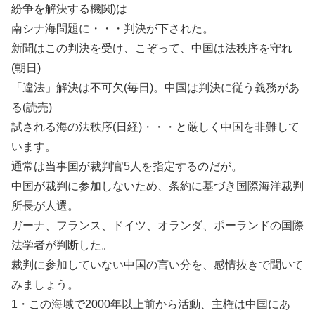
紛争を解決する機関)は
南シナ海問題に・・・判決が下された。
新聞はこの判決を受け、こぞって、中国は法秩序を守れ
(朝日)
「違法」解決は不可欠(毎日)。中国は判決に従う義務があ
る(読売)
試される海の法秩序(日経)・・・と厳しく中国を非難して
います。
通常は当事国が裁判官5人を指定するのだが。
中国が裁判に参加しないため、条約に基づき国際海洋裁判
所長が人選。
ガーナ、フランス、ドイツ、オランダ、ポーランドの国際
法学者が判断した。
裁判に参加していない中国の言い分を、感情抜きで聞いて
みましょう。
1・この海域で2000年以上前から活動、主権は中国にあ