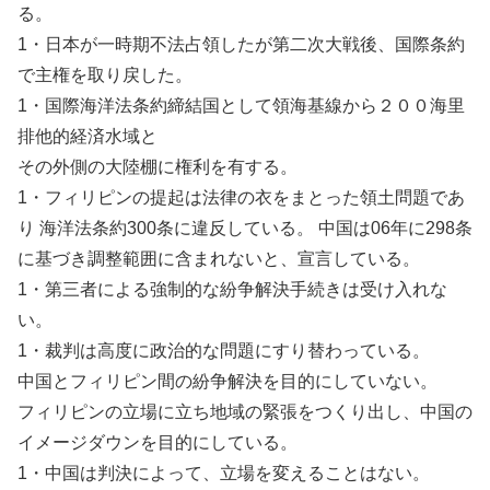
る。
1・日本が一時期不法占領したが第二次大戦後、国際条約
で主権を取り戻した。
1・国際海洋法条約締結国として領海基線から２００海里
排他的経済水域と
その外側の大陸棚に権利を有する。
1・フィリピンの提起は法律の衣をまとった領土問題であ
り 海洋法条約300条に違反している。 中国は06年に298条
に基づき調整範囲に含まれないと、宣言している。
1・第三者による強制的な紛争解決手続きは受け入れな
い。
1・裁判は高度に政治的な問題にすり替わっている。
中国とフィリピン間の紛争解決を目的にしていない。
フィリピンの立場に立ち地域の緊張をつくり出し、中国の
イメージダウンを目的にしている。
1・中国は判決によって、立場を変えることはない。