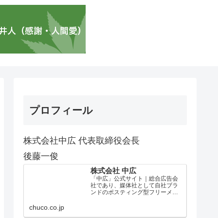
プロフィール
株式会社中広 代表取締役会長
後藤一俊
株式会社 中広
「中広」公式サイト｜総合広告会
社であり、媒体社として自社ブラ
ンドのポスティング型フリーメデ
ィア、ハッピーメディア®『地域み
っちゃく生活情報誌®』を全国で
chuco.co.jp
1100万部以上展開しています。