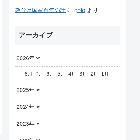
教育は国家百年の計
に
goto
より
アーカイブ
2026年
8月
7月
6月
5月
4月
3月
2月
1月
2025年
2024年
2023年