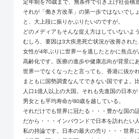
定年制を70歳まで、無条件で引き上げ社会構
それが「働き方改革」の第一歩ではないでし
と、大上段に振りかぶりたいのですが。
どのメディアもそんな捉え方はしていないよ
むしろ、要因は3大疾患死亡状況が改善された
女性が4年ぶりに世界一を逃したとかに焦点が
高齢化です。医療の進歩や健康志向が背景に
世界一でなくなったと言っても、香港に抜か
まともに国勢調査なんてできない国ですよ。
人口1億人以上の大国。それも先進国の日本が
男女とも平均寿命が80歳を越している。
それだけでも世界に冠たる・・・豊かな国の
だから・・・インバウンドで日本を訪れたい
私の持論です。日本の最大の売り・・・世界