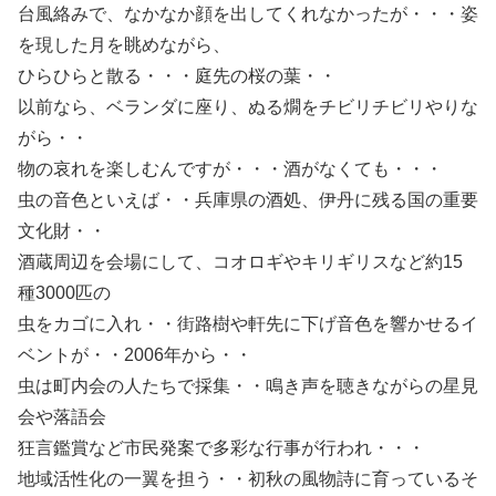
台風絡みで、なかなか顔を出してくれなかったが・・・姿
を現した月を眺めながら、
ひらひらと散る・・・庭先の桜の葉・・
以前なら、ベランダに座り、ぬる燗をチビリチビリやりな
がら・・
物の哀れを楽しむんですが・・・酒がなくても・・・
虫の音色といえば・・兵庫県の酒処、伊丹に残る国の重要
文化財・・
酒蔵周辺を会場にして、コオロギやキリギリスなど約15
種3000匹の
虫をカゴに入れ・・街路樹や軒先に下げ音色を響かせるイ
ベントが・・2006年から・・
虫は町内会の人たちで採集・・鳴き声を聴きながらの星見
会や落語会
狂言鑑賞など市民発案で多彩な行事が行われ・・・
地域活性化の一翼を担う・・初秋の風物詩に育っているそ