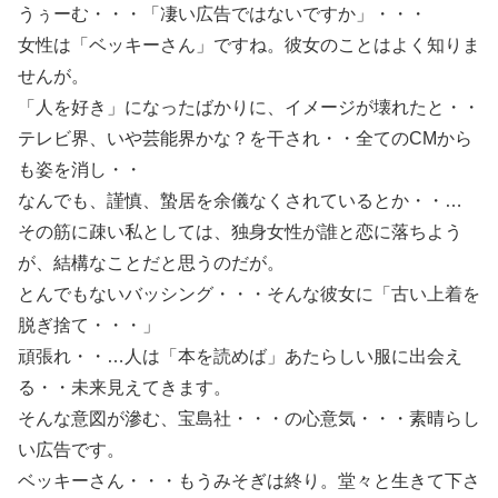
うぅーむ・・・「凄い広告ではないですか」・・・
女性は「ベッキーさん」ですね。彼女のことはよく知りま
せんが。
「人を好き」になったばかりに、イメージが壊れたと・・
テレビ界、いや芸能界かな？を干され・・全てのCMから
も姿を消し・・
なんでも、謹慎、蟄居を余儀なくされているとか・・…
その筋に疎い私としては、独身女性が誰と恋に落ちよう
が、結構なことだと思うのだが。
とんでもないバッシング・・・そんな彼女に「古い上着を
脱ぎ捨て・・・」
頑張れ・・…人は「本を読めば」あたらしい服に出会え
る・・未来見えてきます。
そんな意図が滲む、宝島社・・・の心意気・・・素晴らし
い広告です。
ベッキーさん・・・もうみそぎは終り。堂々と生きて下さ