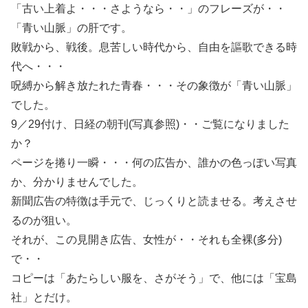
「古い上着よ・・・さようなら・・」のフレーズが・・
「青い山脈」の肝です。
敗戦から、戦後。息苦しい時代から、自由を謳歌できる時
代へ・・・
呪縛から解き放たれた青春・・・その象徴が「青い山脈」
でした。
9／29付け、日経の朝刊(写真参照)・・ご覧になりました
か？
ページを捲り一瞬・・・何の広告か、誰かの色っぽい写真
か、分かりませんでした。
新聞広告の特徴は手元で、じっくりと読ませる。考えさせ
るのが狙い。
それが、この見開き広告、女性が・・それも全裸(多分)
で・・
コピーは「あたらしい服を、さがそう」で、他には「宝島
社」とだけ。