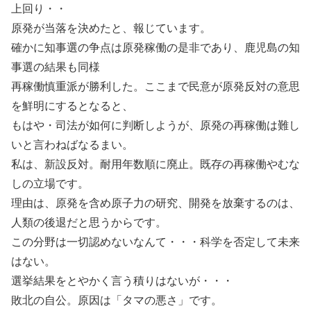
上回り・・
原発が当落を決めたと、報じています。
確かに知事選の争点は原発稼働の是非であり、鹿児島の知
事選の結果も同様
再稼働慎重派が勝利した。ここまで民意が原発反対の意思
を鮮明にするとなると、
もはや・司法が如何に判断しようが、原発の再稼働は難し
いと言わねばなるまい。
私は、新設反対。耐用年数順に廃止。既存の再稼働やむな
しの立場です。
理由は、原発を含め原子力の研究、開発を放棄するのは、
人類の後退だと思うからです。
この分野は一切認めないなんて・・・科学を否定して未来
はない。
選挙結果をとやかく言う積りはないが・・・
敗北の自公。原因は「タマの悪さ」です。