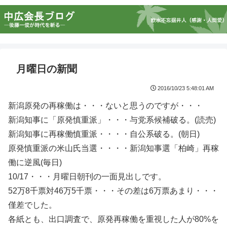
月曜日の新聞
2016/10/23 5:48:01 AM
新潟原発の再稼働は・・・ないと思うのですが・・・
新潟知事に「原発慎重派」・・・与党系候補破る。(読売)
新潟知事に再稼働慎重派・・・・自公系破る。(朝日)
原発慎重派の米山氏当選・・・・新潟知事選「柏崎」再稼
働に逆風(毎日)
10/17・・・月曜日朝刊の一面見出しです。
52万8千票対46万5千票・・・その差は6万票あまり・・・
僅差でした。
各紙とも、出口調査で、原発再稼働を重視した人が80%を