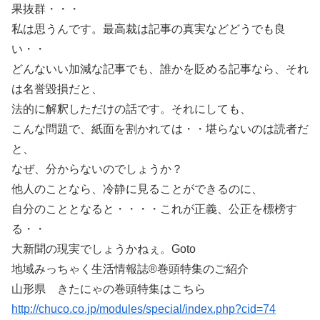
果抜群・・・
私は思うんです。最高裁は記事の真実などどうでも良
い・・
どんないい加減な記事でも、誰かを貶める記事なら、それ
は名誉毀損だと、
法的に解釈しただけの話です。それにしても、
こんな問題で、紙面を割かれては・・堪らないのは読者だ
と、
なぜ、分からないのでしょうか？
他人のことなら、冷静に見ることができるのに、
自分のこととなると・・・・これが正義、公正を標榜す
る・・
大新聞の現実でしょうかねぇ。Goto
地域みっちゃく生活情報誌®巻頭特集のご紹介
山形県 きたにゃの巻頭特集はこちら
http://chuco.co.jp/modules/special/index.php?cid=74