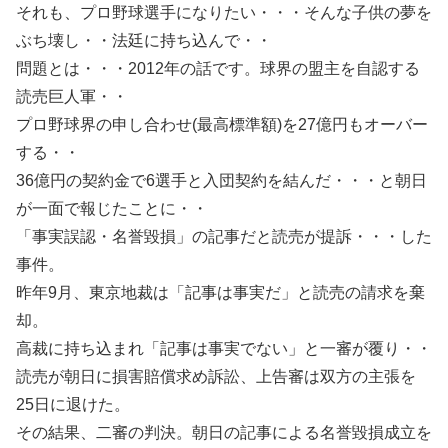
それも、プロ野球選手になりたい・・・そんな子供の夢を
ぶち壊し・・法廷に持ち込んで・・
問題とは・・・2012年の話です。球界の盟主を自認する
読売巨人軍・・
プロ野球界の申し合わせ(最高標準額)を27億円もオーバー
する・・
36億円の契約金で6選手と入団契約を結んだ・・・と朝日
が一面で報じたことに・・
「事実誤認・名誉毀損」の記事だと読売が提訴・・・した
事件。
昨年9月、東京地裁は「記事は事実だ」と読売の請求を棄
却。
高裁に持ち込まれ「記事は事実でない」と一審が覆り・・
読売が朝日に損害賠償求め訴訟、上告審は双方の主張を
25日に退けた。
その結果、二審の判決。朝日の記事による名誉毀損成立を