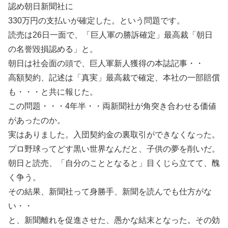
認め朝日新聞社に
330万円の支払いが確定した。という問題です。
読売は26日一面で、「巨人軍の勝訴確定」最高裁「朝日
の名誉毀損認める」と。
朝日は社会面の頭で、巨人軍新人獲得の本誌記事・・
高額契約、記述は「真実」最高裁で確定、本社の一部賠償
も・・・と共に報じた。
この問題・・・4年半・・両新聞社が角突き合わせる価値
があったのか。
実はありました。入団契約金の裏取引ができなくなった。
プロ野球ってどす黒い世界なんだと、子供の夢を削いだ。
朝日と読売、「自分のこととなると」目くじら立てて、醜
く争う。
その結果、新聞社って身勝手、新聞を読んでも仕方がな
い・・
と、新聞離れを促進させた、愚かな結末となった。その効