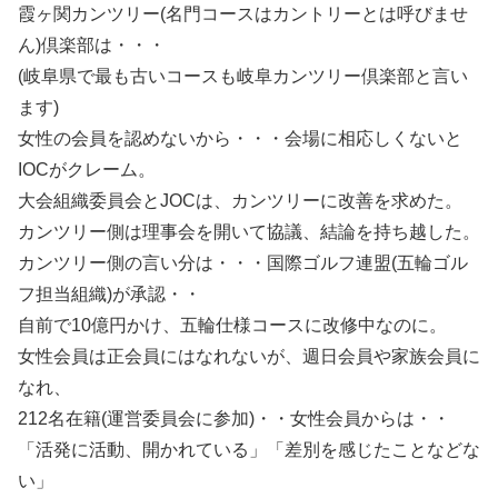
霞ヶ関カンツリー(名門コースはカントリーとは呼びませ
ん)倶楽部は・・・
(岐阜県で最も古いコースも岐阜カンツリー倶楽部と言い
ます)
女性の会員を認めないから・・・会場に相応しくないと
IOCがクレーム。
大会組織委員会とJOCは、カンツリーに改善を求めた。
カンツリー側は理事会を開いて協議、結論を持ち越した。
カンツリー側の言い分は・・・国際ゴルフ連盟(五輪ゴル
フ担当組織)が承認・・
自前で10億円かけ、五輪仕様コースに改修中なのに。
女性会員は正会員にはなれないが、週日会員や家族会員に
なれ、
212名在籍(運営委員会に参加)・・女性会員からは・・
「活発に活動、開かれている」「差別を感じたことなどな
い」