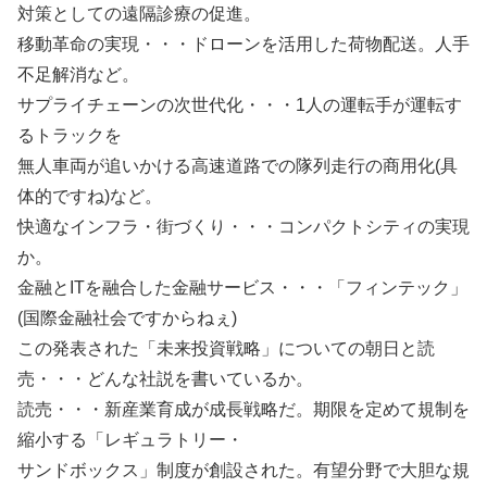
対策としての遠隔診療の促進。
移動革命の実現・・・ドローンを活用した荷物配送。人手
不足解消など。
サプライチェーンの次世代化・・・1人の運転手が運転す
るトラックを
無人車両が追いかける高速道路での隊列走行の商用化(具
体的ですね)など。
快適なインフラ・街づくり・・・コンパクトシティの実現
か。
金融とITを融合した金融サービス・・・「フィンテック」
(国際金融社会ですからねぇ)
この発表された「未来投資戦略」についての朝日と読
売・・・どんな社説を書いているか。
読売・・・新産業育成が成長戦略だ。期限を定めて規制を
縮小する「レギュラトリー・
サンドボックス」制度が創設された。有望分野で大胆な規