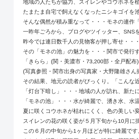
地域の人たちが協力、スイレンやコウホネを
たまたま自宅で飼えなくなったニシキゴイを
そんな偶然が積み重なって・・・モネの連作
一昨年ごろから、ブログやツイッター、SNS
昨今では連日数千人の見物客が押し寄せ・・
その「モネの池」の魅力を・・・関市で発行
「きらら」(関・美濃市・73,200部・全戸配
(写真参照・関市出身の写真家・大野隆雄さん撮
その結果、地元の読者がびっくり。「こんな
「灯台下暗し」・・・地域の人が訪れ、新た
「モネの池」・・・水が綺麗で、湧き水、水
夏に咲くコウホネが枯れにくく、色の美しい
スイレンの花の咲く姿が５月下旬から10月に
この６月の中旬から1ヶ月ほどが特に綺麗です