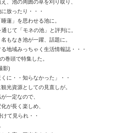
植え、池の周囲の草を刈り取り、
池に放ったり・・・
「睡蓮」を思わせる池に。
を通じて「モネの池」と評判に。
・名もなき池が一躍、話題に。
する地域みっちゃく生活情報誌・・・
布)の巻頭で特集した。
影)
近くに・・知らなかった」・・
に観光資源としての見直しが。
温が一定なので、
変化が長く楽しめ、
掛けて見られ・・
。