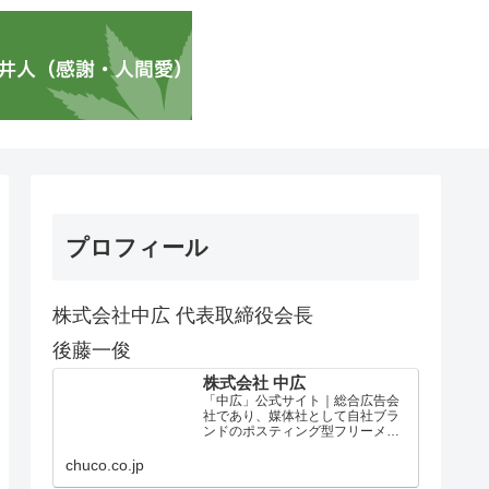
プロフィール
株式会社中広 代表取締役会長
後藤一俊
株式会社 中広
「中広」公式サイト｜総合広告会
社であり、媒体社として自社ブラ
ンドのポスティング型フリーメデ
ィア、ハッピーメディア®『地域み
っちゃく生活情報誌®』を全国で
chuco.co.jp
1100万部以上展開しています。