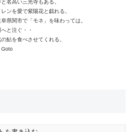
寺と名高い三光寺もある。
イレンを愛で紫陽花と戯れる。
岐阜県関市で「モネ」を味わっては。
川へと注ぐ・・
然の鮎を食べさせてくれる。
oto
トを書き込む