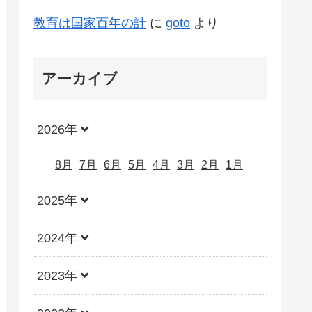
教育は国家百年の計
に
goto
より
アーカイブ
2026年
8月
7月
6月
5月
4月
3月
2月
1月
2025年
2024年
2023年