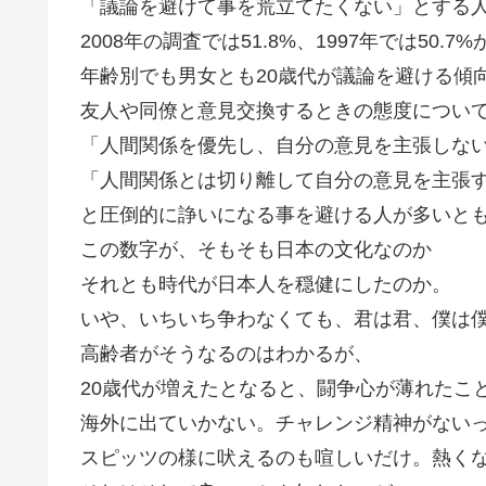
「議論を避けて事を荒立てたくない」とする人
2008年の調査では51.8%、1997年では50
年齢別でも男女とも20歳代が議論を避ける傾
友人や同僚と意見交換するときの態度につい
「人間関係を優先し、自分の意見を主張しない」
「人間関係とは切り離して自分の意見を主張する
と圧倒的に諍いになる事を避ける人が多いと
この数字が、そもそも日本の文化なのか
それとも時代が日本人を穏健にしたのか。
いや、いちいち争わなくても、君は君、僕は
高齢者がそうなるのはわかるが、
20歳代が増えたとなると、闘争心が薄れたこ
海外に出ていかない。チャレンジ精神がない
スピッツの様に吠えるのも喧しいだけ。熱く