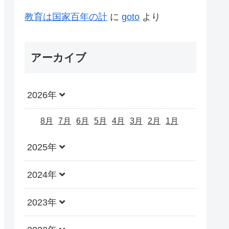
教育は国家百年の計
に
goto
より
アーカイブ
2026年
8月
7月
6月
5月
4月
3月
2月
1月
2025年
2024年
2023年