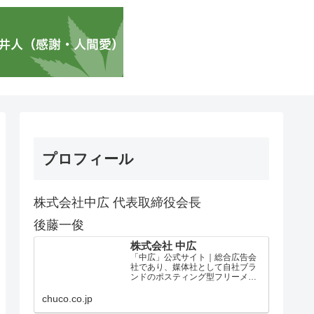
プロフィール
株式会社中広 代表取締役会長
後藤一俊
株式会社 中広
「中広」公式サイト｜総合広告会
社であり、媒体社として自社ブラ
ンドのポスティング型フリーメデ
ィア、ハッピーメディア®『地域み
っちゃく生活情報誌®』を全国で
chuco.co.jp
1100万部以上展開しています。