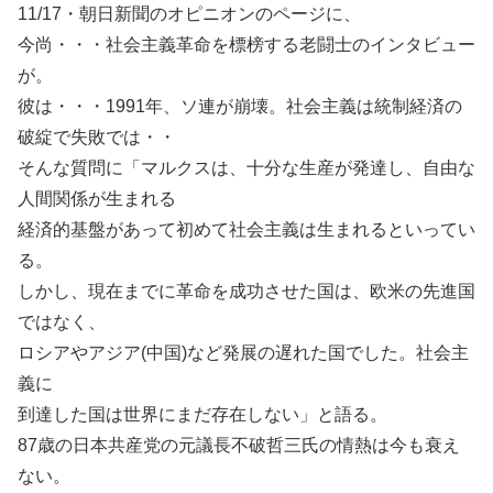
11/17・朝日新聞のオピニオンのページに、
今尚・・・社会主義革命を標榜する老闘士のインタビュー
が。
彼は・・・1991年、ソ連が崩壊。社会主義は統制経済の
破綻で失敗では・・
そんな質問に「マルクスは、十分な生産が発達し、自由な
人間関係が生まれる
経済的基盤があって初めて社会主義は生まれるといってい
る。
しかし、現在までに革命を成功させた国は、欧米の先進国
ではなく、
ロシアやアジア(中国)など発展の遅れた国でした。社会主
義に
到達した国は世界にまだ存在しない」と語る。
87歳の日本共産党の元議長不破哲三氏の情熱は今も衰え
ない。