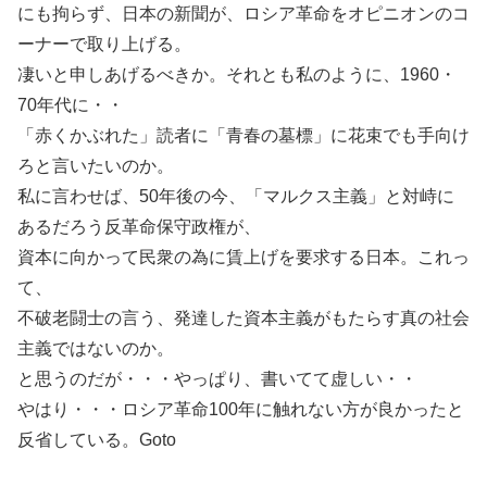
にも拘らず、日本の新聞が、ロシア革命をオピニオンのコ
ーナーで取り上げる。
凄いと申しあげるべきか。それとも私のように、1960・
70年代に・・
「赤くかぶれた」読者に「青春の墓標」に花束でも手向け
ろと言いたいのか。
私に言わせば、50年後の今、「マルクス主義」と対峙に
あるだろう反革命保守政権が、
資本に向かって民衆の為に賃上げを要求する日本。これっ
て、
不破老闘士の言う、発達した資本主義がもたらす真の社会
主義ではないのか。
と思うのだが・・・やっぱり、書いてて虚しい・・
やはり・・・ロシア革命100年に触れない方が良かったと
反省している。Goto