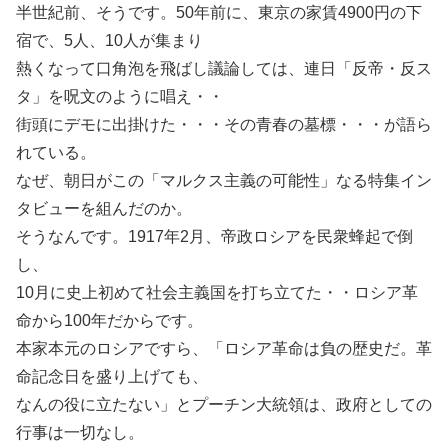
半世紀前、そうです。50年前に、東京の家賃4900円の下
宿で、5人、10人が集まり
熱くなって口角泡を飛ばし議論しては、連日「反帝・反ス
タ」を呪文のように唱え・・
街頭にデモに出掛けた・・・その青春の墓標・・・が語ら
れている。
なぜ、朝日がこの「マルクス主義の可能性」なる特集イン
タビューを組んだのか。
そうなんです。1917年2月、帝政ロシアを民衆蜂起で倒
し、
10月に史上初めて社会主義国を打ち立てた・・ロシア革
命から100年だからです。
本家本元のロシアですら、「ロシア革命は負の歴史だ。革
命記念日を盛り上げても、
なんの役に立たない」とプーチン大統領は、政府としての
行事は一切なし。