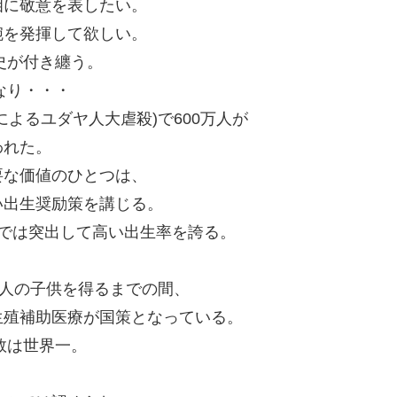
相に敬意を表したい。
腕を発揮して欲しい。
史が付き纏う。
なり・・・
よるユダヤ人大虐殺)で600万人が
われた。
要な価値のひとつは、
い出生奨励策を講じる。
では突出して高い出生率を誇る。
2人の子供を得るまでの間、
生殖補助医療が国策となっている。
数は世界一。