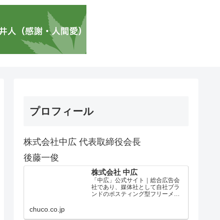
プロフィール
株式会社中広 代表取締役会長
後藤一俊
株式会社 中広
「中広」公式サイト｜総合広告会
社であり、媒体社として自社ブラ
ンドのポスティング型フリーメデ
ィア、ハッピーメディア®『地域み
っちゃく生活情報誌®』を全国で
chuco.co.jp
1100万部以上展開しています。