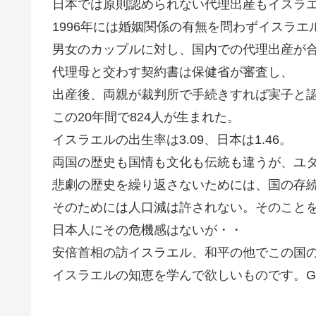
日本では原則認められない代理出産もイスラ
1996年には婚姻関係の有無を問わずイスラエ
男女のカップルに対し、国内での代理出産が
代理母と交わす契約書は保健省が審査し、
出産後、両親が裁判所で手続きすれば実子と
この20年間で824人が生まれた。
イスラエルの出生率は3.09、日本は1.46。
両国の歴史も国情も文化も伝統も違うが、ユ
悲劇の歴史を繰り返さないためには、国の存
そのためには人口減は許されない。そのこと
日本人にその危機感はないが・・
安倍首相の訪イスラエル、和平の他でこの国
イスラエルの知恵を学んで欲しいものです。Go