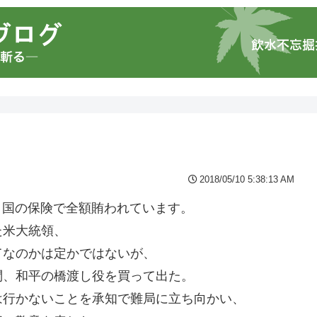
2018/05/10 5:38:13 AM
用、国の保険で全額賄われています。
た米大統領、
てなのかは定かではないが、
問、和平の橋渡し役を買って出た。
は行かないことを承知で難局に立ち向かい、