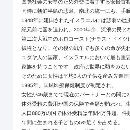
国際社会の安寧のため外交に着手する安倍首
同時に朝鮮半島の悲願、南北の統一にも、手
1948年に建国されたイスラエルには悲劇の歴
紀元前に国を追われ、2000年余、流浪の民と
第二次大戦中のホロコースト(ナチス・ドイツに
犠牲となり、その後の戦争でも多くの命が失
ユダヤ人の国家、イスラエルにおいて最も重
家族を持つことです。政府は世界に類をみな
そのために女性は平均3人の子供を産み先進国
1995年、国民医療保健制度が制定され、
女性が45歳までで現在のパートナーとの間に
体外受精の費用が国の保険で全額が賄われ、
人口880万の国で体外受精は年間4万件超、件
年間に生まれる子どもの5%近くを占める。