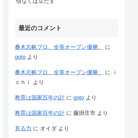
信なくば立たず
最近のコメント
桑木志帆プロ、全英オープン優勝。
に
goto
より
桑木志帆プロ、全英オープン優勝。
に
ｉ
ｃｈｉ
より
教育は国家百年の計
に
goto
より
教育は国家百年の計
に
藤掛庄市
より
見る力
に
オイダ
より