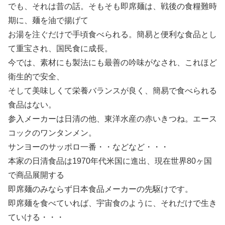
でも、それは昔の話。そもそも即席麺は、戦後の食糧難時
期に、麺を油で揚げて
お湯を注ぐだけで手頃食べられる。簡易と便利な食品とし
て重宝され、国民食に成長。
今では、素材にも製法にも最善の吟味がなされ、これほど
衛生的で安全、
そして美味しくて栄養バランスが良く、簡易で食べられる
食品はない。
参入メーカーは日清の他、東洋水産の赤いきつね。エース
コックのワンタンメン。
サンヨーのサッポロ一番・・などなど・・・
本家の日清食品は1970年代米国に進出、現在世界80ヶ国
で商品展開する
即席麺のみならず日本食品メーカーの先駆けです。
即席麺を食べていれば、宇宙食のように、それだけで生き
ていける・・・