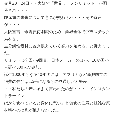
先月23・24日・・大阪で「世界ラーメンサミット」が開
催され・・・
即席麺の未来について意見が交わされ・・・その宣言
が・・・
大阪宣言「環境負荷削減のため、業界全体でプラスチック
素材を、
生分解性素材に置き換えていく努力を始める」と訴えまし
た。
サミットは今回が9回目、日本メーカーのほか、16か国か
ら延べ300人が参加。
誕生1000年となる40年後には、アフリカなど新興国での
消費の伸びは1.5倍になるとの見通しだと発表。
・・私たちの若い頃よく言われたのが・・・「インスタン
トラーメン
ばかり食べていると身体に悪い」と偏食の注意と粗雑な原
材料への批判が絶えなかった。