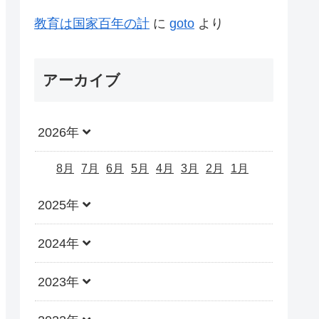
教育は国家百年の計
に
goto
より
アーカイブ
2026年
8月
7月
6月
5月
4月
3月
2月
1月
2025年
2024年
2023年