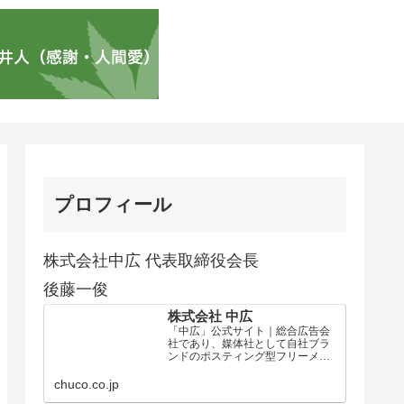
プロフィール
株式会社中広 代表取締役会長
後藤一俊
株式会社 中広
「中広」公式サイト｜総合広告会
社であり、媒体社として自社ブラ
ンドのポスティング型フリーメデ
ィア、ハッピーメディア®『地域み
っちゃく生活情報誌®』を全国で
chuco.co.jp
1100万部以上展開しています。