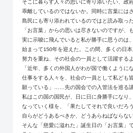
そこに暮らす人々の思いに寄り添いたい、政
乖離しているのではないか。同時に言葉には
島民にも寄り添われているのではと読み取っ
「お言葉」からの思いは尽きないのですが、
実に示唆に飛んでいると私が勝手に思うのは
始まって150年を迎えた。この間、多くの日
努力を重ね、その社会の一員として活躍する
「近年、多くの外国人がわが国で働くように
仕事をする人々を、社会の一員として私ども
願っている」……先の国会での入管法を巡る
私はこの国の国民が、日に日に身勝手になり
なっていく様を、「果たしてそれで良いだろ
自らがどうあるべきか、どうあらねばならな
そんな「慈愛に溢れた」誕生日の「お言葉」