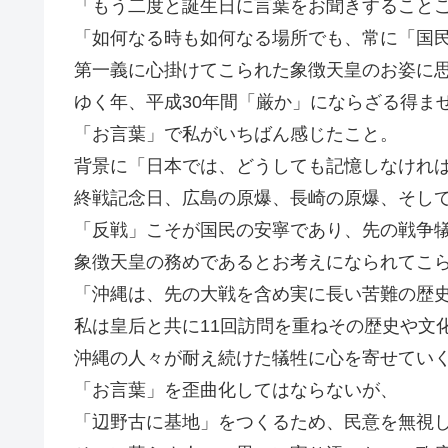
「もう二度と誕生日に言葉をお聞きすること
「如何なる時も如何なる場所でも、常に「国
第一義に心掛けてこられた象徴天皇のお姿に
ゆく年、平成30年間「厳か」にならざる得ま
「お言葉」で私がいちばん感じたこと。
背景に「日本では、どうしても記憶しなけれ
終戦記念日、広島の原爆、長崎の原爆、そして沖
「反戦」こそが国民の安寧であり、先の戦争
象徴天皇の務めであるとお考えになられてこ
「沖縄は、先の大戦を含め実に長い苦難の歴
私は皇后と共に11回訪問を重ねその歴史や文
沖縄の人々が耐え続けた犠牲に心を寄せてい
「お言葉」を歪曲化してはならないが、
「辺野古に基地」をつくるため、民意を無視