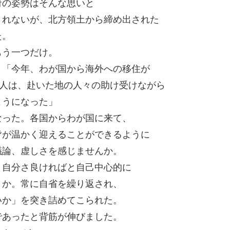
府の姿勢はそんな思いと
されないが、北方領土から締め出された
た。
もう一つだけ。
、「今年、わが国から海外への移住が
本人は、赴いた地の人々の助け受けながら
ようになった」
なった。各国からわが国に来て、
皆が温かく迎えることができるように
議論、虚しさを感じませんか。
、自分さ良ければと自己中心的に
うか。常に自省を繰り返され、
いか」を突き詰めてこられた。
であったと背筋が伸びました。