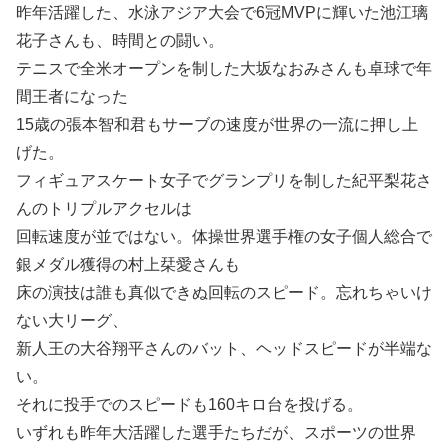
昨年活躍した、水泳アジア大会で6冠MVPに輝いた池江璃
花子さんも、時間との闘い。
テニスで全米オープンを制した大坂なおみさんも卓球で年
間王者になった
15歳の張本智和君もサーブの速度が世界の一流に押し上
げた。
フィギュアスケート女子でグランプリを制した紀平梨花さ
んのトリプルアクセルは
回転速度が並ではない。体操世界選手権の女子個人総合で
銀メダル獲得の村上栞愛さんも
床の演技は誰も真似できぬ回転のスピード。忘れちゃいけ
ない大リーグ、
新人王の大谷翔平さんのバット、ヘッドスピードが半端な
い。
それに投手でのスピードも160キロ台を投げる。
いずれも昨年大活躍した選手たちだが、スポーツの世界