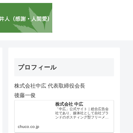
プロフィール
株式会社中広 代表取締役会長
後藤一俊
株式会社 中広
「中広」公式サイト｜総合広告会
社であり、媒体社として自社ブラ
ンドのポスティング型フリーメデ
ィア、ハッピーメディア®『地域み
っちゃく生活情報誌®』を全国で
chuco.co.jp
1100万部以上展開しています。