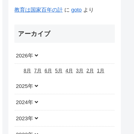
教育は国家百年の計
に
goto
より
アーカイブ
2026年
8月
7月
6月
5月
4月
3月
2月
1月
2025年
2024年
2023年