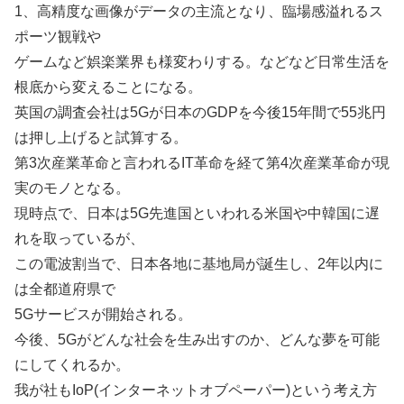
1、高精度な画像がデータの主流となり、臨場感溢れるス
ポーツ観戦や
ゲームなど娯楽業界も様変わりする。などなど日常生活を
根底から変えることになる。
英国の調査会社は5Gが日本のGDPを今後15年間で55兆円
は押し上げると試算する。
第3次産業革命と言われるIT革命を経て第4次産業革命が現
実のモノとなる。
現時点で、日本は5G先進国といわれる米国や中韓国に遅
れを取っているが、
この電波割当で、日本各地に基地局が誕生し、2年以内に
は全都道府県で
5Gサービスが開始される。
今後、5Gがどんな社会を生み出すのか、どんな夢を可能
にしてくれるか。
我が社もIoP(インターネットオブペーパー)という考え方