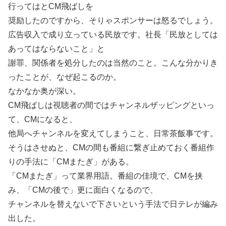
行ってはとCM飛ばしを
奨励したのですから、そりゃスポンサーは怒るでしょう。
広告収入で成り立っている民放です。社長「民放としては
あってはならないこと」と
謝罪、関係者を処分したのは当然のこと。こんな分かりき
ったことが、なぜ起こるのか。
なかなか奥が深い。
CM飛ばしは視聴者の間ではチャンネルザッピングといっ
て、CMになると、
他局へチャンネルを変えてしまうこと、日常茶飯事です。
そうはさせぬと、CMの間も番組に繋ぎ止めておく番組作
りの手法に「CMまたぎ」がある。
「CMまたぎ」って業界用語。番組の佳境で、CMを挟
み、「CMの後で」更に面白くなるので、
チャンネルを替えないで下さいという手法で日テレが編み
出した。