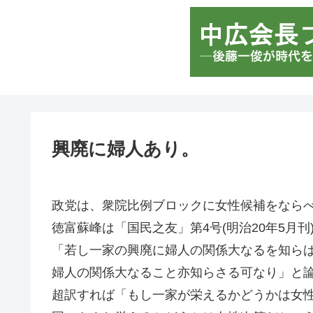
興廃に婦人あり。
政党は、衆院比例ブロックに女性候補をなら
徳富蘇峰は「国民之友」第4号(明治20年5月
「若し一家の興廃に婦人の関係大なるを知ら
婦人の関係大なること亦知らさる可なり」と
超訳すれば「もし一家が栄えるかどうかは女