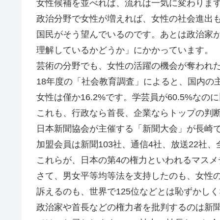
女性候補を並べれば、流れは一気に変わりま
政治分野で女性が増えれば、女性の社会進出
国民がそう望んでいるのです。あとは政治家
理解しているかどうか」にかかっています。
芸術の分野でも、女性の活躍の機会が奪われ
18年度の「社会教育調査」によると、国内の主
女性は僅か16.2%です。学芸員が60.5%な
これも、行政なら首長、企業ならトップの判
日本新聞協会が主催する「新聞大会」が長崎
加盟会員は新聞103社、通信4社、放送22社、
これらが、日本の第4の権力といわれるマスメ
さて、男女平等均等法を支持したのも、女性
訴えるのも、世界で125位などとは恥ずかし
政治家や首長などの権力者を批判するのは新