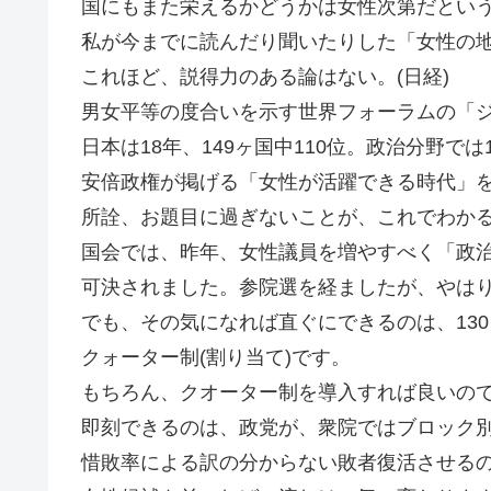
国にもまた栄えるかどうかは女性次第だとい
私が今までに読んだり聞いたりした「女性の
これほど、説得力のある論はない。(日経)
男女平等の度合いを示す世界フォーラムの「
日本は18年、149ヶ国中110位。政治分野で
安倍政権が掲げる「女性が活躍できる時代」
所詮、お題目に過ぎないことが、これでわか
国会では、昨年、女性議員を増やすべく「政
可決されました。参院選を経ましたが、やは
でも、その気になれば直ぐにできるのは、13
クォーター制(割り当て)です。
もちろん、クオーター制を導入すれば良いの
即刻できるのは、政党が、衆院ではブロック
惜敗率による訳の分からない敗者復活させる