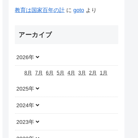
教育は国家百年の計
に
goto
より
アーカイブ
2026年
8月
7月
6月
5月
4月
3月
2月
1月
2025年
2024年
2023年