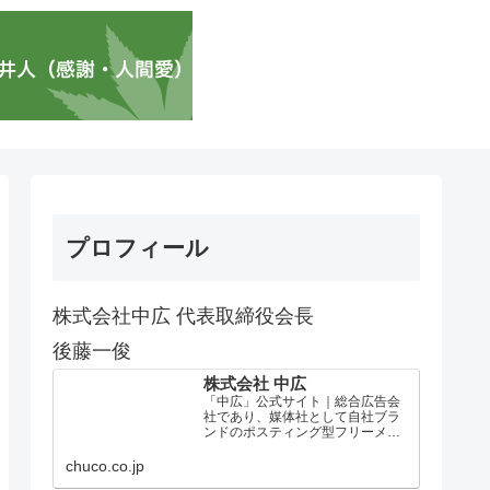
プロフィール
株式会社中広 代表取締役会長
後藤一俊
株式会社 中広
「中広」公式サイト｜総合広告会
社であり、媒体社として自社ブラ
ンドのポスティング型フリーメデ
ィア、ハッピーメディア®『地域み
っちゃく生活情報誌®』を全国で
chuco.co.jp
1100万部以上展開しています。