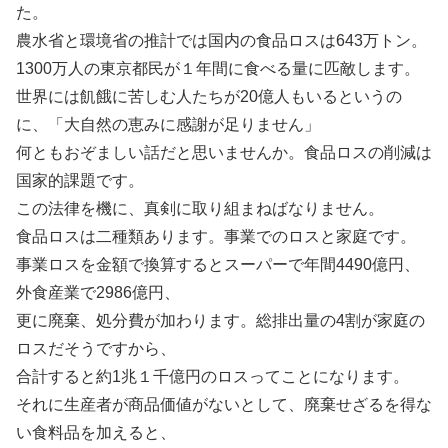
た。
農水省と環境省の推計では国内の食品ロスは643万トン。
1300万人の東京都民が１年間に食べる量に匹敵します。
世界には飢餓に苦しむ人たちが20億人もいるというの
に、「大自然の恵みに感謝が足りません」
何ともおぞましい話だと思いませんか。食品ロスの削減は
国家的課題です。
この法律を機に、真剣に取り組まねばなりません。
食品ロスは二種類あります。事業でのロスと家庭です。
事業ロスを金額で換算するとスーパーで年間4490億円、
外食産業で2986億円、
更に廃棄、処分費が加わります。総排出量の4割が家庭の
ロスだそうですから、
合計すると約1兆１千億円のロスってことになります。
それに生産者が商品価値がないとして、廃棄せざるを得な
い食料品を加えると、