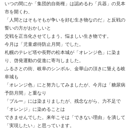
いつの間にか「集団的自衛権」は認めるわ「兵器」の見本
市を開くわ、
「人間とはそもそもが争いを好む生き物なのだ」と反戦の
誓いの方がおかしいと
交戦を正当化させてしまう。悩ましい生き物です。
今月は「児童虐待防止月間」でした。
札幌のテレビ塔や長野の松本城が「オレンジ色」に染ま
り、啓発運動の促進に寄与しました。
ふるさとの街、岐阜のシンボル、金華山の頂きに聳える岐
阜城も
「オレンジ色」にと努力してみましたが、今月は「糖尿病
予防月間」と重なり
「ブルー」には染まりましたが、残念ながら、力不足で
「オレンジ」に染めることは
できませんでした。来年こそは「できない理由」を潰して
「実現したい」と思っています。