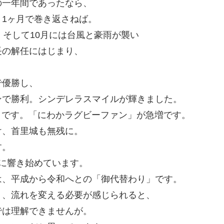
の一年間であったなら、
1ヶ月で巻き返さねば。
。そして10月には台風と豪雨が襲い
長の解任にはじまり、
。
で優勝し、
ンで勝利。シンデレラスマイルが輝きました。
りです。「にわかラグビーファン」が急増です。
け、首里城も無残に。
す。
に響き始めています。
は、平成から令和へとの「御代替わり」です。
り、流れを変える必要が感じられると、
では理解できませんが。