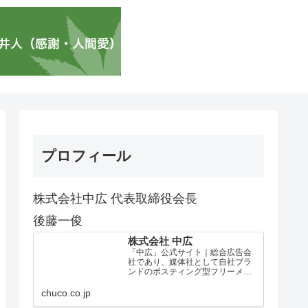
プロフィール
株式会社中広 代表取締役会長
後藤一俊
株式会社 中広
「中広」公式サイト｜総合広告会
社であり、媒体社として自社ブラ
ンドのポスティング型フリーメデ
ィア、ハッピーメディア®『地域み
っちゃく生活情報誌®』を全国で
chuco.co.jp
1100万部以上展開しています。