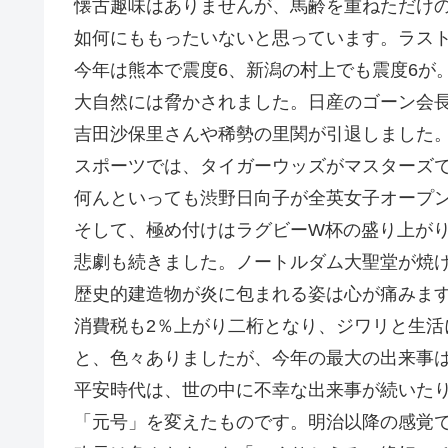
懐古趣味はありませんが、馬齢を重ねただけ
如何にももったいないと思っています。ラスト
今年は熊本で震度6、新潟の村上でも震度6が
大自然には脅かされました。日産のゴーン会
吉田沙保里さんや稀勢の里関が引退しました
スポーツでは、タイガーウッズがマスターズ
何んといっても渋野日向子が全英女子オープ
そして、極め付けはラグビーW杯の盛り上が
悲劇も続きました。ノートルダム大聖堂が焼
歴史的建造物が炎に包まれる姿は心が痛みま
消費税も2％上がり二桁となり、ジワリと生活
と、色々ありましたが、今年の最大の出来事
平安時代は、世の中に不幸な出来事が続いた
「元号」を変えたものです。明治以降の感覚