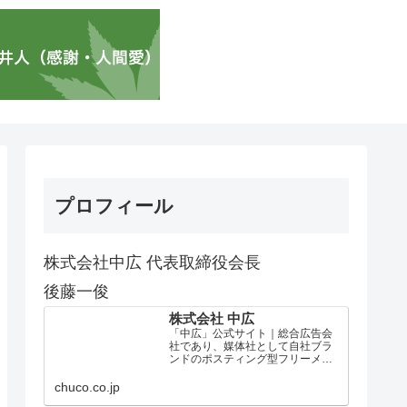
プロフィール
株式会社中広 代表取締役会長
後藤一俊
株式会社 中広
「中広」公式サイト｜総合広告会
社であり、媒体社として自社ブラ
ンドのポスティング型フリーメデ
ィア、ハッピーメディア®『地域み
っちゃく生活情報誌®』を全国で
chuco.co.jp
1100万部以上展開しています。