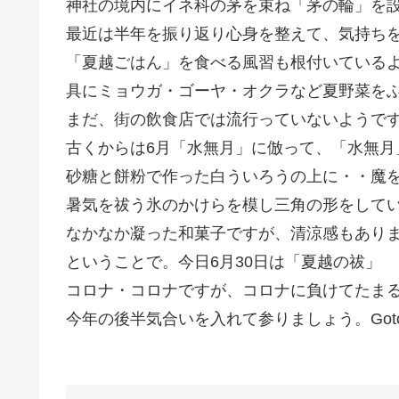
神社の境内にイネ科の茅を束ね「茅の輪」を
最近は半年を振り返り心身を整えて、気持ち
「夏越ごはん」を食べる風習も根付いている
具にミョウガ・ゴーヤ・オクラなど夏野菜を
まだ、街の飲食店では流行っていないようで
古くからは6月「水無月」に倣って、「水無月
砂糖と餅粉で作った白ういろうの上に・・魔
暑気を祓う氷のかけらを模し三角の形をして
なかなか凝った和菓子ですが、清涼感もあり
ということで。今日6月30日は「夏越の祓」
コロナ・コロナですが、コロナに負けてたま
今年の後半気合いを入れて参りましょう。Got