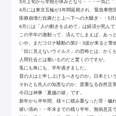
3月上旬から学校が休みとなり・・・一気に「
4月には東京五輪が1年間延期され、緊急事態
医療崩壊だ自粛だと上へ下への大騒ぎ・・5月
6月には「人の動きを止めて」は経済が死んで
この半年の激動って、済んでしまえば、あっ
いや、まだコロナ騒動の第2・3波が来ると警
「目に見えないウイルス」の恐怖とは、かく
人間社会とは脆いものだと驚くのですが。
兎にも角にも、半年過ぎました。
昔の人はと申し上げるべきなのか。日本とい
それとも先人の知恵なのか、度重なる自然災
今日は神事「夏越の祓」です。
新年から半年間、様々に積み重なった罪・穢
祓い清め・・年末までの残り半年、無病息災