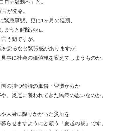
コロナ騒動へ」と。
宣言が発令。
に緊急事態、更に1ヶ月の延期、
しまうと解除され。
と言う間ですが。
戒を怠るなと緊張感がありますが。
も見事に社会の価値観を変えてしまうものか。
う国の持つ独特の風俗・習慣からか
害や、災厄に襲われてきた民衆の思いなのか。
れや人身に降りかかった災厄を
で暮らせますようにと願う「夏越の祓」です。