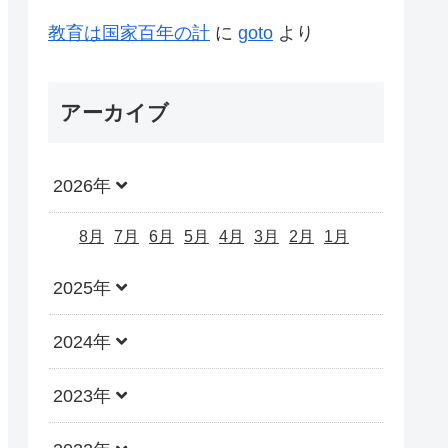
教育は国家百年の計
に
goto
より
アーカイブ
2026年
8月
7月
6月
5月
4月
3月
2月
1月
2025年
2024年
2023年