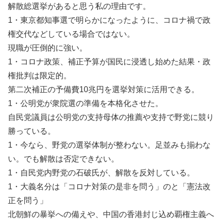
解散総選挙があると思う私の理由です。
1・東京都知事選で明らかになったように、コロナ禍で政
権交代などしている場合ではない。
現職が圧倒的に強い。
1・コロナ政策、補正予算が国民に浸透し始めた結果・政
権批判は限定的。
第二次補正の予備費10兆円を選挙対策に活用できる。
1・公明党が衆院選の準備を本格化させた。
自民党議員は公明党の支持母体の推薦や支持で野党に競り
勝っている。
1・今なら、野党の選挙体制が整わない。足並みも揃わな
い。でも解散は否定できない。
1・自民党内野党の石破氏が、解散を反対している。
1・大義名分は「コロナ対策の是非を問う」のと「憲法改
正を問う」
北朝鮮の暴挙への備えや、中国の香港封じ込め覇権主義へ