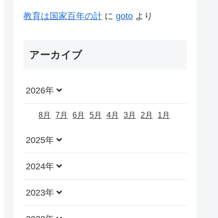
教育は国家百年の計
に
goto
より
アーカイブ
2026年
8月
7月
6月
5月
4月
3月
2月
1月
2025年
2024年
2023年