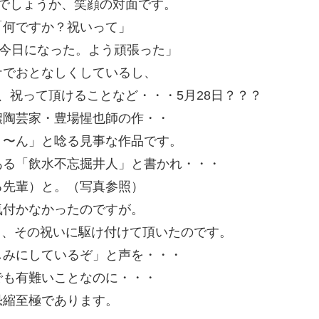
でしょうか、笑顔の対面です。
「何ですか？祝いって」
・今日になった。よう頑張った」
ナでおとなしくしているし、
、祝って頂けることなど・・・5月28日？？？
濃陶芸家・豊場惺也師の作・・
ぅ〜ん」と唸る見事な作品です。
ある「飲水不忘掘井人」と書かれ・・・
る先輩）と。（写真参照）
気付かなかったのですが。
ぇと、その祝いに駆け付けて頂いたのです。
しみにしているぞ」と声を・・・
でも有難いことなのに・・・
恐縮至極であります。