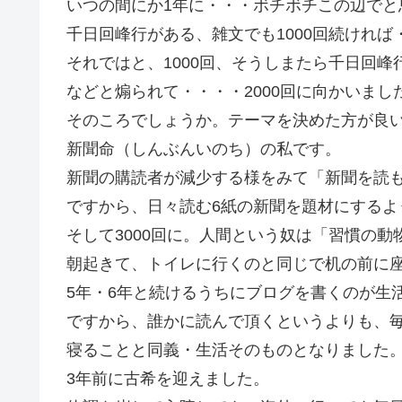
いつの間にか1年に・・・ボチボチこの辺でと
千日回峰行がある、雑文でも1000回続けれ
それではと、1000回、そうしまたら千日回
などと煽られて・・・・2000回に向かいまし
そのころでしょうか。テーマを決めた方が良
新聞命（しんぶんいのち）の私です。
新聞の購読者が減少する様をみて「新聞を読
ですから、日々読む6紙の新聞を題材にするよ
そして3000回に。人間という奴は「習慣の動
朝起きて、トイレに行くのと同じで机の前に
5年・6年と続けるうちにブログを書くのが生
ですから、誰かに読んで頂くというよりも、
寝ることと同義・生活そのものとなりました
3年前に古希を迎えました。