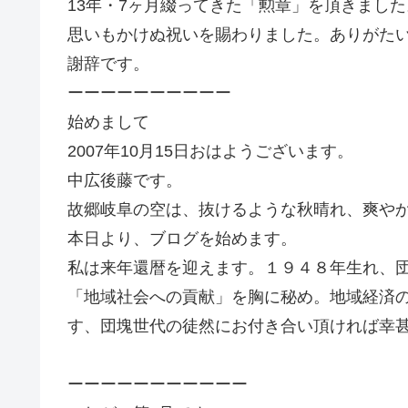
13年・7ヶ月綴ってきた「勲章」を頂きました
思いもかけぬ祝いを賜わりました。ありがた
謝辞です。
ーーーーーーーーーー
始めまして
2007年10月15日おはようございます。
中広後藤です。
故郷岐阜の空は、抜けるような秋晴れ、爽や
本日より、ブログを始めます。
私は来年還暦を迎えます。１９４８年生れ、
「地域社会への貢献」を胸に秘め。地域経済
す、団塊世代の徒然にお付き合い頂ければ幸
ーーーーーーーーーーー