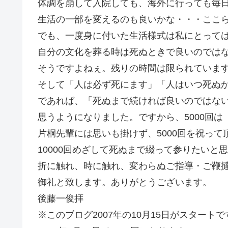
体調を崩して入院しても、海外に行っても毎
生活の一部を変えるのも良いかな・・・ここ
でも、一度身に付いた生活様式は私にとって
自分の文化を葬る時は死ぬときで良いのでは
そうですよねぇ。残りの時間は限られていま
そして「人は必ず死にます」「人はいつ死ぬ
であれば、「死ぬまで続ければ良いのではな
思うようになりました。ですから、5000回
片桐先輩には思いも掛けず、5000回を祝って
10000回めざして死ぬまで綴って参りたいと
折に触れ、時に触れ、変わらぬご指導・ご鞭
御礼と致します。ありがとうございます。
後藤一俊拝
※このブログ2007年の10月15日がスタートで