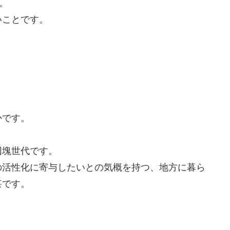
。
いことです。
かです。
団塊世代です。
の活性化に寄与したいとの気概を持つ、地方に暮ら
甚です。