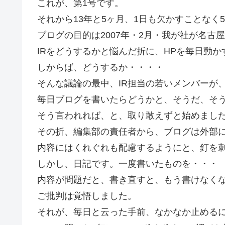
これが、第1号です。
それから13年と5ヶ月、1日も欠かすことなく5
ブログの目的は2007年・2月・我が社が名古
IRをどうするかと悩んだ折に、HPを毎日動
しからば、どうするか・・・・
そんな議論の最中、IR担当の若いメンバーが
毎日ブログを書いたらどうかと、そうだ、そ
そう言われれば、と、取り敢えずと始めまし
その折、編集部の責任者から、ブログは外部
内容にはくれぐれも配慮するようにと、釘を
しかし、日記です。一度書いたものを・・・
内容が問題だと、書き直すと、もう書けなく
ご批判は覚悟しました。
それが、毎日と云った手前、なかなか止める