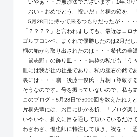
「いやぁ・・ご無沙汰でございます」1年ぶり
「おい・おめでとう。祝いだ」と桐の箱を。
「5月28日に持って来るつもりだったが・・
「？？？？」と言われましても、最近はコロ
ゴルフコンペ、まぐれで優勝したのは2月だし
桐の箱から取り出されたのは・・・希代の美
「鼠志野」の飾り皿・・・無粋の私でも「う
皿には我が社の社是であり、私の座右の銘で
裏には・・・贈・後藤一俊氏・片桐（尊敬す
そうなのです。号を振っていないので、私も
このブログ・5月28日で5000回を数えたね
片桐先輩には、お目に掛かる折、「ブログ楽
いやいや、拙文に目を通して頂いているだけ
わざわざ、惺也師に特注して頂き、祝を・・