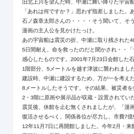
旧北上川を望んだ時、中瀬に舞い降りた宇宙
「あれは何ですか？」思わず指差しました。
石ノ森章太郎さんの・・・・そう聞いて、そ
漫画の主人公を見かけたっけ。
あの宇宙船は震災の折、中瀬に取り残された4
5日間耐え、命を救ったのだと聞かされ・・「
感心したものです。2001年7月23日会館し
1階部分、5メートルを越す津波に襲われまし
建設時、中瀬に建設するため、万が一を考えた
8メートルしたそうです。その結果、被災者を
2・3階に原画や展示品が収蔵・設置されてい
震災後、休館を止む無くされましたが、「漫
復活させるべく、関係各位が尽力し、市費7億
12年11月7日に再開館しました。今年2月・来