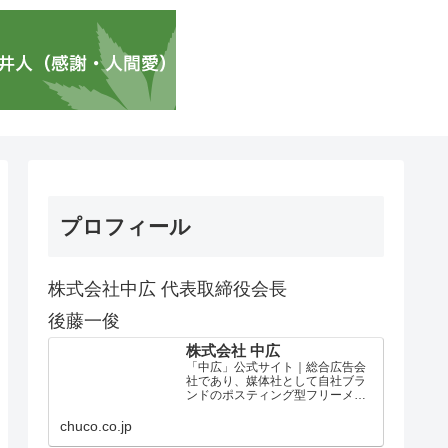
プロフィール
株式会社中広 代表取締役会長
後藤一俊
株式会社 中広
「中広」公式サイト｜総合広告会
社であり、媒体社として自社ブラ
ンドのポスティング型フリーメデ
ィア、ハッピーメディア®『地域み
っちゃく生活情報誌®』を全国で
chuco.co.jp
1100万部以上展開しています。