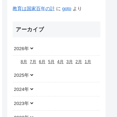
教育は国家百年の計
に
goto
より
アーカイブ
2026年
8月
7月
6月
5月
4月
3月
2月
1月
2025年
2024年
2023年