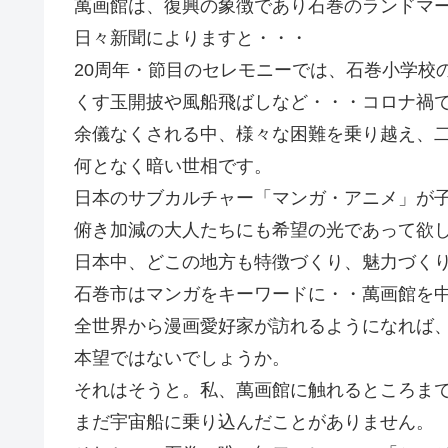
萬画館は、復興の象徴であり石巻のランドマ
日々新聞によりますと・・・
20周年・節目のセレモニーでは、石巻小学校
くす玉開披や風船飛ばしなど・・・コロナ禍
余儀なくされる中、様々な困難を乗り越え、
何となく暗い世相です。
日本のサブカルチャー「マンガ・アニメ」が
俯き加減の大人たちにも希望の光であって欲
日本中、どこの地方も特徴づくり、魅力づく
石巻市はマンガをキーワードに・・萬画館を
全世界から漫画愛好家が訪れるようになれば
本望ではないでしょうか。
それはそうと。私、萬画館に触れるところま
まだ宇宙船に乗り込んだことがありません。