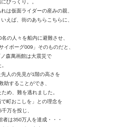
船にびっくり。。
あれは仮面ライダーの産みの親、
ういえば、街のあちらこちらに、
0名の人々を船内に避難させ、
サイボーグ009」そのものだと、
た石ノ森萬画館は大震災で
た。
先人の先見が1階の高さを
救助することができ、
たため、難を逃れました。
画で町おこしを」との理念を
5千万を投じ、
館者は350万人を達成・・・