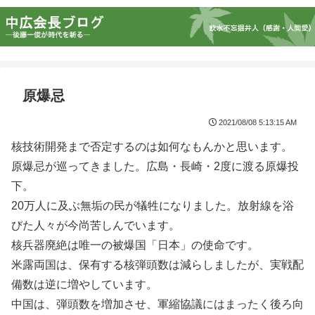
原爆忌
2021/08/08 5:13:15 AM
核技術開発まで否定するのは如何なもんかと思います。
原爆忌が巡ってきました。広島・長崎・2度に渡る原爆投
下。
20万人に及ぶ無垢の民が犠牲になりました。放射線を浴
びた人々が今尚苦しんでいます。
核兵器廃絶は唯一の被爆国「日本」の使命です。
米露両国は、保有する核弾頭数は減らしましたが、実戦配
備数は逆に増やしています。
中国は、弾頭数を増加させ、軍縮協議にはまったく後ろ向