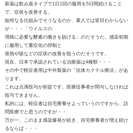
新薬は飲み薬タイプで1日1回の服用を5日間続けること
で、症状を改善する。
如何なる仕組みでそうなるのか、素人では皆目わからない
が・・・「ウイルスの
増殖に必要な酵素の働きを妨げる」のだそうだ。感染初期
に服用して重症化の抑制と
発熱や咳などの症状の改善を狙うのだそうです。
現在、日本で承認されている治療薬は4種類・・・
その中で軽症者用は中外製薬の「抗体カクテル療法」があ
ります。
これは点滴投与が前提です。医療従事者が関与しなければ
投与できません。
私的には、軽症者は自宅療養せよっていうのですから、訪
問医療でと思うのですが・・
万が一、このまま感染爆発が続き、自宅療養者が増え続け
るならば・・・