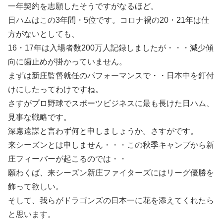
一年契約を志願したそうですがなるほど。
日ハムはこの3年間・5位です。コロナ禍の20・21年は仕
方がないとしても、
16・17年は入場者数200万人記録しましたが・・・減少傾
向に歯止めが掛かっていません。
まずは新庄監督就任のパフォーマンスで・・日本中を釘付
けにしたってわけですね。
さすがプロ野球でスポーツビジネスに最も長けた日ハム、
見事な戦略です。
深慮遠謀と言わず何と申しましょうか。さすがです。
来シーズンとは申しません・・・この秋季キャンプから新
庄フィーバーが起こるのでは・・
願わくば、来シーズン新庄ファイターズにはリーグ優勝を
飾って欲しい。
そして、我らがドラゴンズの日本一に花を添えてくれたら
と思います。