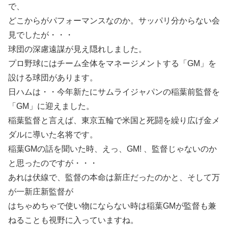
で、
どこからがパフォーマンスなのか。サッパリ分からない会
見でしたが・・・
球団の深慮遠謀が見え隠れしました。
プロ野球にはチーム全体をマネージメントする「GM」を
設ける球団があります。
日ハムは・・今年新たにサムライジャパンの稲葉前監督を
「GM」に迎えました。
稲葉監督と言えば、東京五輪で米国と死闘を繰り広げ金メ
ダルに導いた名将です。
稲葉GMの話を聞いた時、えっ、GM! 、監督じゃないのか
と思ったのですが・・・
あれは伏線で、監督の本命は新庄だったのかと、そして万
が一新庄新監督が
はちゃめちゃで使い物にならない時は稲葉GMが監督も兼
ねることも視野に入っていますね。