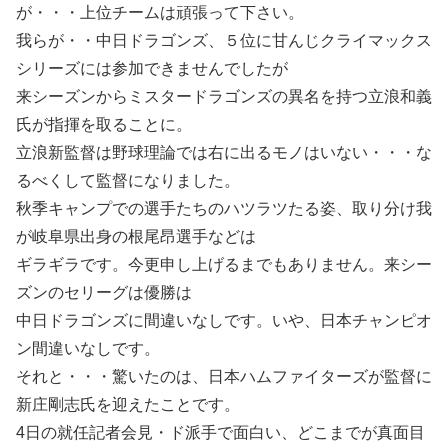
が・・・上位チームは頑張って下さい。
我らが・・中日ドラゴンズ、５位に甘んじクライマックス
シリーズには参加できませんでしたが
来シーズンからミスタードラゴンズの異名を持つ立浪和義
氏が指揮を取ることに。
立浪新監督は野球理論では右に出るモノはいない・・・な
るべくして監督になりました。
秋季キャンプでの選手たちのハツラツたる姿、取り分け我
が岐阜県出身の根尾昂選手などは
ギラギラです。今更申し上げるまでもありません。来シー
ズンのセリーグは優勝は
中日ドラゴンズに間違いなしです。いや、日本チャンピオ
ン間違いなしです。
それと・・・驚いたのは、日本ハムファイターズが監督に
新庄剛志氏を迎えたことです。
4日の就任記者会見・ド派手で面白い、どこまでが真面目