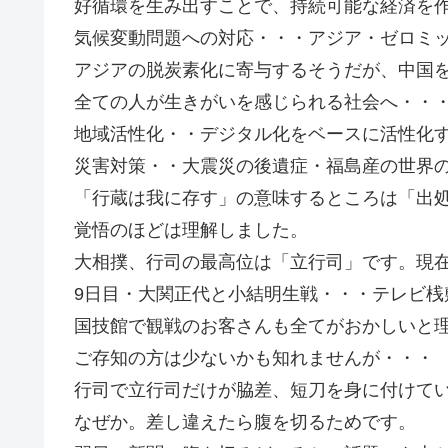
好循環を生み出すことで、持続可能な経済を
気候変動問題への対応・・・アジア・ゼロミ
アジアの脱炭素化に寄与するそうだが、中国
全ての人が生きがいを感じられる社会へ・・
地域活性化・・デジタル化をベースに活性化
災害対策・・大震災の後遺症・福島産の世界
「行蔵は我に存す」の意味するところは「出
覚悟のほどは理解しました。
大相撲、行司の最高位は「立行司」です。現在
9日目・大関正代と小結明生戦・・・テレビ桟
国技館で観戦のお客さんも全てがおかしいと
ご存知の方は少ないかも知れませんが・・・
行司で立行司だけが脇差、短刀を身に付けて
なぜか。差し違えたら腹を切るためです。