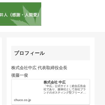
プロフィール
株式会社中広 代表取締役会長
後藤一俊
株式会社 中広
「中広」公式サイト｜総合広告会
社であり、媒体社として自社ブラ
ンドのポスティング型フリーメデ
ィア、ハッピーメディア®『地域み
っちゃく生活情報誌®』を全国で
chuco.co.jp
1100万部以上展開しています。