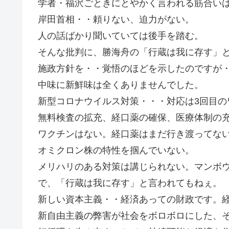
学者・福沢ごときにとやかく言われる筋合い
岸田首相・・頼りない、迫力がない。
人の話ばかり聞いていては後手を踏む。
そんな批判に、勝海舟の「行蔵は我に存す」
施政方針を・・覚悟のほどを示したのですが
中味に新鮮味は全くありませんでした。
新型コロナウイルス対策・・・対応は3回目の
無料検査の拡充、経口薬の確保、医療体制の
ワクチンはない。経口薬はまだ行き渡ってな
オミクロン株の特性を掴んでいない。
メリハリのある対策は講じられない。マンボ
で、「行蔵は我に存す」と言われてもねぇ。
新しい資本主義・・経済あっての財政です。
新自由主義の弊害が社会をボロボロにした、