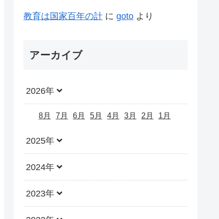
教育は国家百年の計
に
goto
より
アーカイブ
2026年
8月
7月
6月
5月
4月
3月
2月
1月
2025年
2024年
2023年