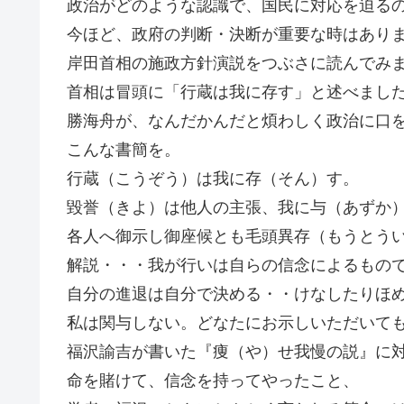
政治がどのような認識で、国民に対応を迫る
今ほど、政府の判断・決断が重要な時はあり
岸田首相の施政方針演説をつぶさに読んでみ
首相は冒頭に「行蔵は我に存す」と述べまし
勝海舟が、なんだかんだと煩わしく政治に口
こんな書簡を。
行蔵（こうぞう）は我に存（そん）す。
毀誉（きよ）は他人の主張、我に与（あずか
各人へ御示し御座候とも毛頭異存（もうとう
解説・・・我が行いは自らの信念によるもの
自分の進退は自分で決める・・けなしたりほ
私は関与しない。どなたにお示しいただいて
福沢諭吉が書いた『痩（や）せ我慢の説』に
命を賭けて、信念を持ってやったこと、