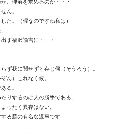
のか、理解を求めるのか・・・
ません。
ました。（暇なのですね私は）
た。
を出す福沢諭吉に・・・
）らず我に関せずと存じ候（そうろう）。
いぞん）これなく候。
である。
めたりするのは人の勝手である。
もまったく異存はない。
対する勝の有名な返事です。