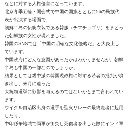
などに対する人権侵害になっています。
北京冬季五輪・開会式で中国の国旗とともに56の民族代
表が出演する場面で、
朝鮮半島の伝統衣装である韓服（チマチョゴリ）をまとっ
た朝鮮族の女性が現れました。
韓国のSNSでは「中国の明確な文化侵略だ」と大炎上し
ています。
中国政府にどんな意図があったかはわかりませんが。朝鮮
半島も中国の一部なのでしょうか。
結果としては親中派の韓国現政権に対する若者の批判が噴
き出し、来月に迫った
大統領選挙に影響を与えるのではないかとまで言われてい
ます。
ウイグル自治区出身の選手を聖火リレーの最終走者に起用
したり、
中印係争地域で両軍が衝突し死傷者を出した際にインド軍