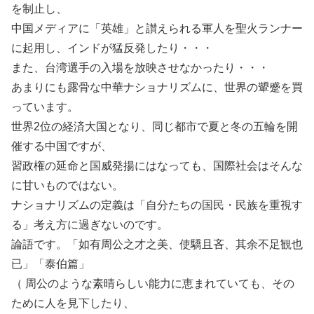
を制止し、
中国メディアに「英雄」と讃えられる軍人を聖火ランナー
に起用し、インドが猛反発したり・・・
また、台湾選手の入場を放映させなかったり・・・
あまりにも露骨な中華ナショナリズムに、世界の顰蹙を買
っています。
世界2位の経済大国となり、同じ都市で夏と冬の五輪を開
催する中国ですが、
習政権の延命と国威発揚にはなっても、国際社会はそんな
に甘いものではない。
ナショナリズムの定義は「自分たちの国民・民族を重視す
る」考え方に過ぎないのです。
論語です。「如有周公之才之美、使驕且吝、其余不足観也
已」「泰伯篇」
（ 周公のような素晴らしい能力に恵まれていても、その
ために人を見下したり、