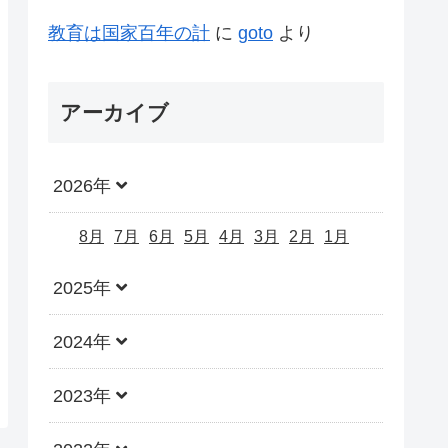
教育は国家百年の計
に
goto
より
アーカイブ
2026年
8月
7月
6月
5月
4月
3月
2月
1月
2025年
2024年
2023年