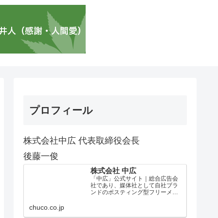
プロフィール
株式会社中広 代表取締役会長
後藤一俊
株式会社 中広
「中広」公式サイト｜総合広告会
社であり、媒体社として自社ブラ
ンドのポスティング型フリーメデ
ィア、ハッピーメディア®『地域み
っちゃく生活情報誌®』を全国で
chuco.co.jp
1100万部以上展開しています。