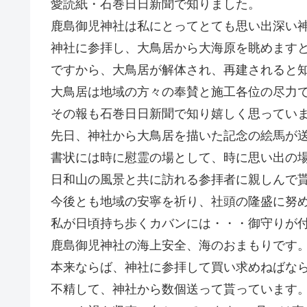
愛読紙・石巻日日新聞で知りました。
鹿島御児神社は私にとってとても思い出深い
神社に参拝し、大鳥居から大海原を眺めます
ですから、大鳥居が解体され、再建されると
大鳥居は地域の方々の奉賛と施工各位の尽力
その報も石巻日日新聞で知り嬉しく思ってい
先日、神社から大鳥居を描いた記念の絵馬が
書状には時に慰霊の場として、時に思い出の
日和山の風景と共に訪れる参拝者に親しんで
今後とも地域の安寧を祈り、社頭の隆盛に努
私が日頃持ち歩くカバンには・・・御守りが付
鹿島御児神社の海上安全、海のおまもりです。
本来ならば、神社に参拝して買い求めねばな
不精して、神社から数個送って貰っています