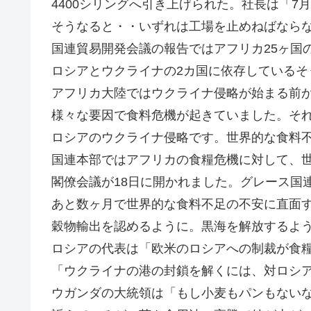
4400シリングへ引き上げられた。社長は「7
そうなると・・いずれは工場を止めねばならな
国連貿易開発会議の報告ではアフリカ25ヶ国
ロシアとウクライナの2カ国に依存しているそ
アフリカ大陸ではウクライナ侵略が始まる前
様々な要因で食料危機が起きていました。そ
ロシアのウクライナ侵略です。世界的な食料
国連本部ではアフリカの食糧危機に対して、
閣僚会議が18日に開かれました。グレース国
あと数ヶ月で世界的な食料不足の不安に直面
穀物輸出を認めるように。黒海を解放するよ
ロシアの代表は「欧米のロシアへの制裁が食
「ウクライナの港の封鎖を解くには、対ロシ
ウガンダの大統領は「もし小麦もパンもない