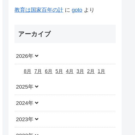
教育は国家百年の計
に
goto
より
アーカイブ
2026年
8月
7月
6月
5月
4月
3月
2月
1月
2025年
2024年
2023年