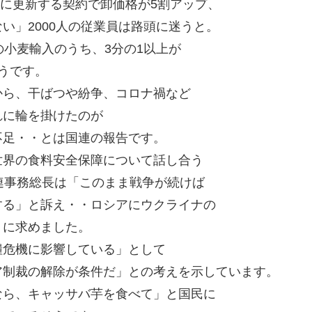
月に更新する契約で卸価格が5割アップ、
い」2000人の従業員は路頭に迷うと。
の小麦輸入のうち、3分の1以上が
うです。
から、干ばつや紛争、コロナ禍など
れに輪を掛けたのが
不足・・とは国連の報告です。
世界の食料安全保障について話し合う
連事務総長は「このまま戦争が続けば
する」と訴え・・ロシアにウクライナの
うに求めました。
糧危機に影響している」として
ア制裁の解除が条件だ」との考えを示しています。
なら、キャッサバ芋を食べて」と国民に