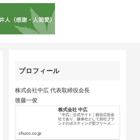
プロフィール
株式会社中広 代表取締役会長
後藤一俊
株式会社 中広
「中広」公式サイト｜総合広告会
社であり、媒体社として自社ブラ
ンドのポスティング型フリーメデ
ィア、ハッピーメディア®『地域み
っちゃく生活情報誌®』を全国で
chuco.co.jp
1100万部以上展開しています。