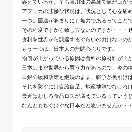
訴えているが、芋も食用油の高騰で値が上が
アフリカの悲惨な状況は、状況として心を痛
一つは国連があまりにも無力であるってこと
その程度ですから致し方ないのですが・・・
食料を世界から調達するぐらいの力はないの
もう一つは、日本人の無関心ぶりです。
物価が上がっている原因は食料の原材料が上
日本はまだ世界から買う力があるので、今の
日銀の緩和政策も継続のまま、戦争が長引け
それを防ぐには自給自足、地産地消でなけれ
最近はむしろ食品ロスが増えているっていう
なんともちぐはぐな日本だと思いませんか・・