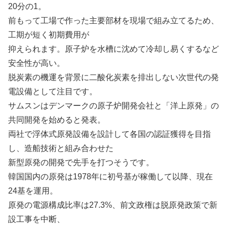
20分の1。
前もって工場で作った主要部材を現場で組み立てるため、
工期が短く初期費用が
抑えられます。原子炉を水槽に沈めて冷却し易くするなど
安全性が高い。
脱炭素の機運を背景に二酸化炭素を排出しない次世代の発
電設備として注目です。
サムスンはデンマークの原子炉開発会社と「洋上原発」の
共同開発を始めると発表。
両社で浮体式原発設備を設計して各国の認証獲得を目指
し、造船技術と組み合わせた
新型原発の開発で先手を打つそうです。
韓国国内の原発は1978年に初号基が稼働して以降、現在
24基を運用。
原発の電源構成比率は27.3%、前文政権は脱原発政策で新
設工事を中断、