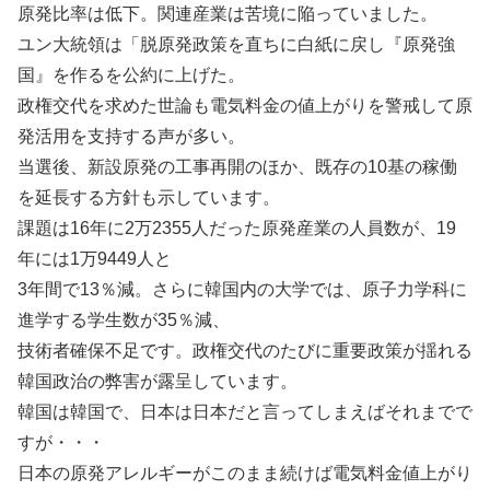
原発比率は低下。関連産業は苦境に陥っていました。
ユン大統領は「脱原発政策を直ちに白紙に戻し『原発強
国』を作るを公約に上げた。
政権交代を求めた世論も電気料金の値上がりを警戒して原
発活用を支持する声が多い。
当選後、新設原発の工事再開のほか、既存の10基の稼働
を延長する方針も示しています。
課題は16年に2万2355人だった原発産業の人員数が、19
年には1万9449人と
3年間で13％減。さらに韓国内の大学では、原子力学科に
進学する学生数が35％減、
技術者確保不足です。政権交代のたびに重要政策が揺れる
韓国政治の弊害が露呈しています。
韓国は韓国で、日本は日本だと言ってしまえばそれまでで
すが・・・
日本の原発アレルギーがこのまま続けば電気料金値上がり