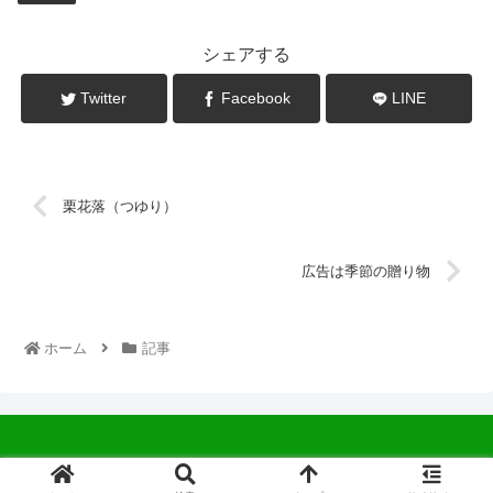
シェアする
Twitter
Facebook
LINE
栗花落（つゆり）
広告は季節の贈り物
ホーム
記事
© 2022 中広会長ブログ.