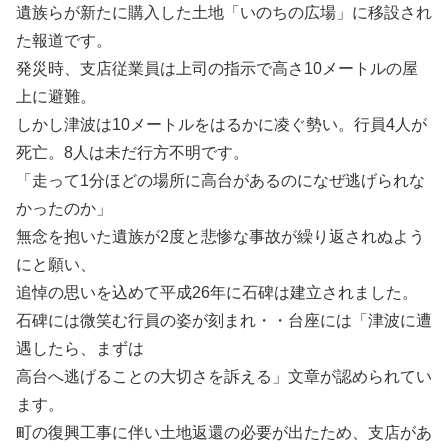
遺族らが新たに購入した土地「いのちの広場」に移設され
た報道です。
発災時、支店従業員は上司の指示で高さ10メートルの屋
上に避難。
しかし津波は10メートルをはるかに凌ぐ勢い。行員4人が
死亡。8人は未だ行方不明です。
「走って1分ほどの場所に高台があるのになぜ逃げられな
かったのか」
無念を抱いた遺族が2度と悲惨な事故が繰り返されぬよう
にと願い、
追悼の思いを込めて平成26年に石碑は建立されました。
石碑には微笑む行員の姿が刻まれ・・台座には「津波に遭
遇したら、まずは
高台へ逃げることの大切さを訴える」文章が認められてい
ます。
町の復興工事に伴い土地返還の必要が出たため、支店があ