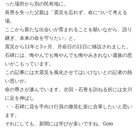
った場所から別の民有地に。
長男を失った父親は「震災を忘れず、命について考える
場。
ここから新たな出会いが育まれることを願いながら、語り
継ぎ、未来の命を守りたい」と。
震災から11年と3ヶ月、月命日の11日に移設されました。
石碑には、悔やんでも悔やんでも悔やみきれない遺族の思
いがこもっています。
この記事には大震災を風化させてはいけないとの記者の熱
い思いが。
命の尊さが滲んでいます。次回・石巻を訪ねる折には女川
に足を伸ばし
・・石碑に花を手向け行員の微笑む姿に合掌したいと思い
ます。
それにしても、新聞には学びが多いですね。Goto