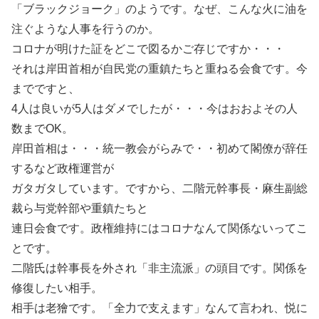
「ブラックジョーク」のようです。なぜ、こんな火に油を
注ぐような人事を行うのか。
コロナが明けた証をどこで図るかご存じですか・・・
それは岸田首相が自民党の重鎮たちと重ねる会食です。今
までですと、
4人は良いが5人はダメでしたが・・・今はおおよその人
数までOK。
岸田首相は・・・統一教会がらみで・・初めて閣僚が辞任
するなど政権運営が
ガタガタしています。ですから、二階元幹事長・麻生副総
裁ら与党幹部や重鎮たちと
連日会食です。政権維持にはコロナなんて関係ないってこ
とです。
二階氏は幹事長を外され「非主流派」の頭目です。関係を
修復したい相手。
相手は老獪です。「全力で支えます」なんて言われ、悦に