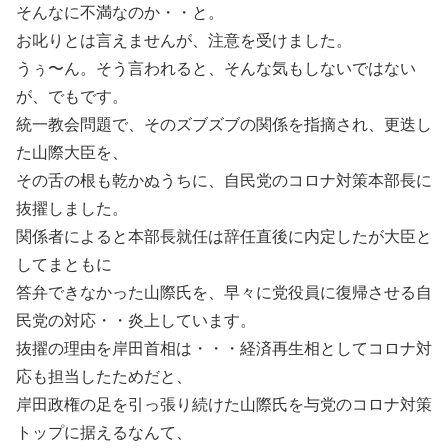
そんなに不満なのか・・と。
お叱りとは言えませんが、注意を受けました。
うぅ〜ん。そう言われると、そんな気もしないではない
が、でもです。
統一教会問題で、そのズブズブの関係を指摘され、更迭し
た山際大臣を、
その舌の根も乾かぬうちに、自民党のコロナ対策本部長に
抜擢しました。
関係者によると本部長就任は辞任直後に内定したが大臣と
してまともに
答弁できなかった山際氏を、早々に党役員に復帰させる自
民党の対応・・炎上しています。
抜擢の理由を岸田首相は・・・経済再生相としてコロナ対
応も担当したためだと、
岸田政権の足を引っ張り続けた山際氏を与党のコロナ対策
トップに据えるなんて、