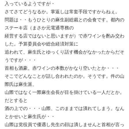
入っているようですが・
さてさてどうなるか。掌返しは常套手段ですからねぇ。
問題は・・もうひとりの麻生副総裁との会食です。都内の
ステーキ店（まさか元電通専務の
経営する店ではないと思いますが）で赤ワインを酌み交わ
した。予算委員会や総合経済対策に
追われて、麻生氏とゆっくり話す機会がなかったからだそ
うですが・・・
首相も酒豪。赤ワインの本数がかなり空いたとか・・・
そこでどんなことが話し合われたのか。そうです。件の山
際氏は麻生派、
山際ではなく一際麻生会長が目を掛けている一人だとか。
だとすると
酒の上での・・・山際、このままでは潰れてしまう。なん
とかせいと麻生氏が・・
山際は党役員で優遇し先生の顔は潰しませんと首相が言っ