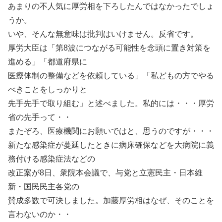
あまりの不人気に厚労相を下ろしたんではなかったでしょ
うか。
いや、そんな無意味は批判はいけません。反省です。
厚労大臣は「第8波につながる可能性を念頭に置き対策を
進める」「都道府県に
医療体制の整備などを依頼している」「私どもの方でやる
べきことをしっかりと
先手先手で取り組む」と述べました。私的には・・・厚労
省の先手って・・
またぞろ、医療機関にお願いではと、思うのですが・・・
新たな感染症が蔓延したときに病床確保などを大病院に義
務付ける感染症法などの
改正案が8日、衆院本会議で、与党と立憲民主・日本維
新・国民民主各党の
賛成多数で可決しました。加藤厚労相はなぜ、そのことを
言わないのか・・