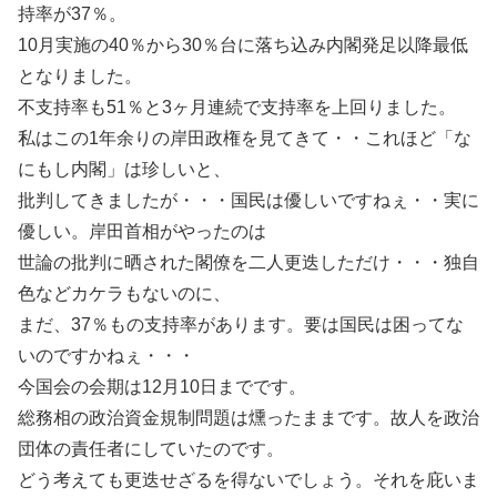
持率が37％。
10月実施の40％から30％台に落ち込み内閣発足以降最低
となりました。
不支持率も51％と3ヶ月連続で支持率を上回りました。
私はこの1年余りの岸田政権を見てきて・・これほど「な
にもし内閣」は珍しいと、
批判してきましたが・・・国民は優しいですねぇ・・実に
優しい。岸田首相がやったのは
世論の批判に晒された閣僚を二人更迭しただけ・・・独自
色などカケラもないのに、
まだ、37％もの支持率があります。要は国民は困ってな
いのですかねぇ・・・
今国会の会期は12月10日までです。
総務相の政治資金規制問題は燻ったままです。故人を政治
団体の責任者にしていたのです。
どう考えても更迭せざるを得ないでしょう。それを庇いま