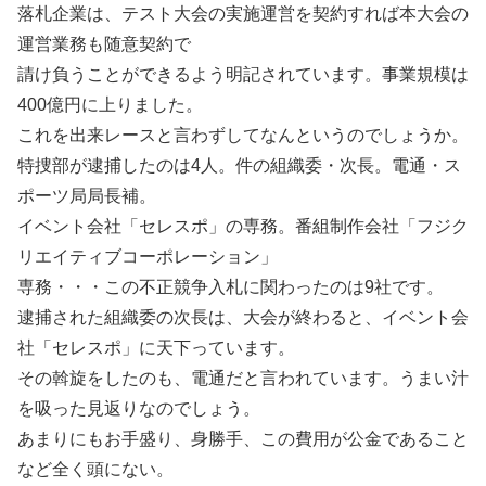
落札企業は、テスト大会の実施運営を契約すれば本大会の
運営業務も随意契約で
請け負うことができるよう明記されています。事業規模は
400億円に上りました。
これを出来レースと言わずしてなんというのでしょうか。
特捜部が逮捕したのは4人。件の組織委・次長。電通・ス
ポーツ局局長補。
イベント会社「セレスポ」の専務。番組制作会社「フジク
リエイティブコーポレーション」
専務・・・この不正競争入札に関わったのは9社です。
逮捕された組織委の次長は、大会が終わると、イベント会
社「セレスポ」に天下っています。
その斡旋をしたのも、電通だと言われています。うまい汁
を吸った見返りなのでしょう。
あまりにもお手盛り、身勝手、この費用が公金であること
など全く頭にない。