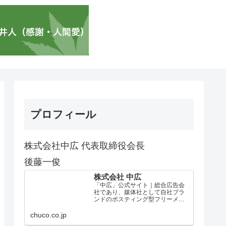
プロフィール
株式会社中広 代表取締役会長
後藤一俊
株式会社 中広
「中広」公式サイト｜総合広告会
社であり、媒体社として自社ブラ
ンドのポスティング型フリーメデ
ィア、ハッピーメディア®『地域み
っちゃく生活情報誌®』を全国で
chuco.co.jp
1100万部以上展開しています。