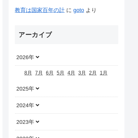
教育は国家百年の計
に
goto
より
アーカイブ
2026年
8月
7月
6月
5月
4月
3月
2月
1月
2025年
2024年
2023年