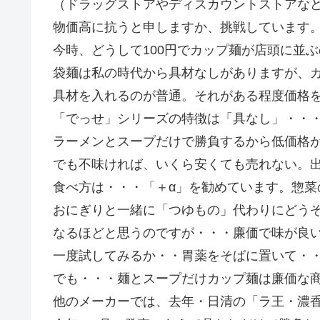
（ドラッグストアやディスカウントストアなど
物価高に抗うと申しますか、挑戦しています
今時、どうして100円でカップ麺が店頭に並
袋麺は私の時代から具材なしがありますが、
具材を入れるのが普通。それがある程度価格
「でっせ」シリーズの特徴は「具なし」・・
ラーメンとスープだけで勝負するから低価格
でも不味ければ、いくら安くても売れない。
食べ方は・・・「＋α」を勧めています。惣菜
おにぎりと一緒に「つゆもの」代わりにどう
なるほどと思うのですが・・・廉価で味が良
一度試してみるか・・胃薬をそばに置いて・
でも・・・麺とスープだけカップ麺は廉価な
他のメーカーでは、去年・日清の「ラ王・濃香