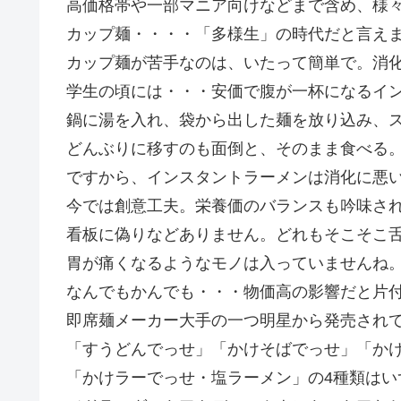
高価格帯や一部マニア向けなどまで含め、様
カップ麺・・・・「多様生」の時代だと言え
カップ麺が苦手なのは、いたって簡単で。消
学生の頃には・・・安価で腹が一杯になるイ
鍋に湯を入れ、袋から出した麺を放り込み、
どんぶりに移すのも面倒と、そのまま食べる
ですから、インスタントラーメンは消化に悪
今では創意工夫。栄養価のバランスも吟味さ
看板に偽りなどありません。どれもそこそこ
胃が痛くなるようなモノは入っていませんね
なんでもかんでも・・・物価高の影響だと片
即席麺メーカー大手の一つ明星から発売され
「すうどんでっせ」「かけそばでっせ」「か
「かけラーでっせ・塩ラーメン」の4種類はい