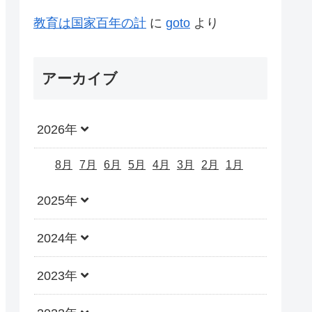
教育は国家百年の計
に
goto
より
アーカイブ
2026年
8月
7月
6月
5月
4月
3月
2月
1月
2025年
2024年
2023年