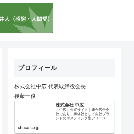
プロフィール
株式会社中広 代表取締役会長
後藤一俊
株式会社 中広
「中広」公式サイト｜総合広告会
社であり、媒体社として自社ブラ
ンドのポスティング型フリーメデ
ィア、ハッピーメディア®『地域み
っちゃく生活情報誌®』を全国で
chuco.co.jp
1100万部以上展開しています。