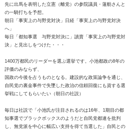
先に出馬を表明した立憲（離党）の参院議員・蓮舫さんと
の一騎打ちを予想。
朝日「事実上の与野党対決」日経「事実上の与野党対決
へ」
毎日「都知事選 与野党対決に」讀賣「事実上の与野党対
決」と見出しをつけた・・・
1400万都民のリーダーを選ぶ選挙です。小池都政の8年の
評価のみならず、
国政の今後を占うものとなる。建設的な政策論争を通じ、
自民党の裏金事件で失墜した政治の信頼回復にも資する選
挙戦にしてもらいたい（朝日の社説）
毎日は社説で「小池氏が注目されるのは16年、1期目の都
知事選でブラックボックスのようだと自民党都連を批判
し、無党派を中心に幅広い支持を得て当選した」自民との