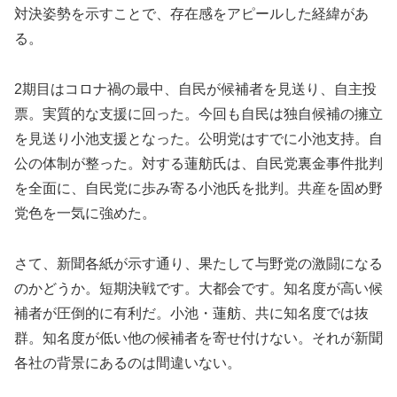
対決姿勢を示すことで、存在感をアピールした経緯があ
る。
2期目はコロナ禍の最中、自民が候補者を見送り、自主投
票。実質的な支援に回った。今回も自民は独自候補の擁立
を見送り小池支援となった。公明党はすでに小池支持。自
公の体制が整った。対する蓮舫氏は、自民党裏金事件批判
を全面に、自民党に歩み寄る小池氏を批判。共産を固め野
党色を一気に強めた。
さて、新聞各紙が示す通り、果たして与野党の激闘になる
のかどうか。短期決戦です。大都会です。知名度が高い候
補者が圧倒的に有利だ。小池・蓮舫、共に知名度では抜
群。知名度が低い他の候補者を寄せ付けない。それが新聞
各社の背景にあるのは間違いない。