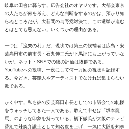
岐阜の田舎に暮らす。広告会社のオヤジです。大都会東京
の人たちが何を考え、どんな判断をするのかは、預かり知
らぬところだが。大新聞の与野党対決で、この選挙が進む
とはとても思えない。いくつかの理由がある。
一つは「漁夫の利」だ、現状では第三の候補者は広島・安
芸高田市の前市長・石丸伸二氏が下馬評にも上がっていな
いが。ネット・SNSでの彼の評価は抜群である。
YouTubeへの投稿、一夜にして何十万回の視聴を記録す
る。今どき、芸能人やアーティストでなければ集まらない
数である。
かく申す。私も彼の安芸高田市長としての市議会での軋轢
をウォッチしてきた一人である。敢えて申せば「坂本龍
馬」のような印象を持っている。橋下徹氏が大阪のテレビ
番組で辣腕弁護士として知名度を上げ、一気に大阪府知事