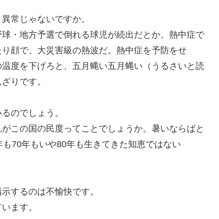
？異常じゃないですか。
野球・地方予選で倒れる球児が続出だとか。熱中症で
たり顔で、大災害級の熱波だ。熱中症を予防をせ
の温度を下げろと、五月蝿い五月蝿い（うるさいと読
んざりです。
いるのでしょう。
れがこの国の民度ってことでしょうか。暑いならばと
も70年もいや80年も生きてきた知恵ではない
指示するのは不愉快です。
ています。