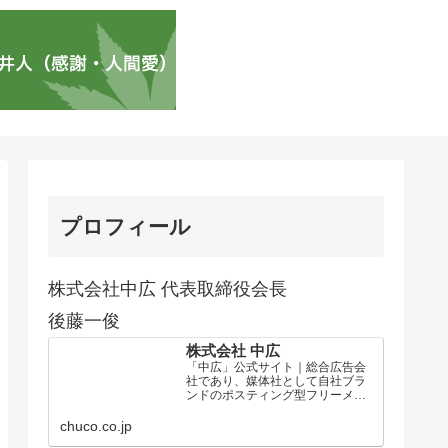
プロフィール
株式会社中広 代表取締役会長
後藤一俊
株式会社 中広
「中広」公式サイト｜総合広告会
社であり、媒体社として自社ブラ
ンドのポスティング型フリーメデ
ィア、ハッピーメディア®『地域み
っちゃく生活情報誌®』を全国で
chuco.co.jp
1100万部以上展開しています。