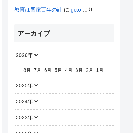
教育は国家百年の計
に
goto
より
アーカイブ
2026年
8月
7月
6月
5月
4月
3月
2月
1月
2025年
2024年
2023年