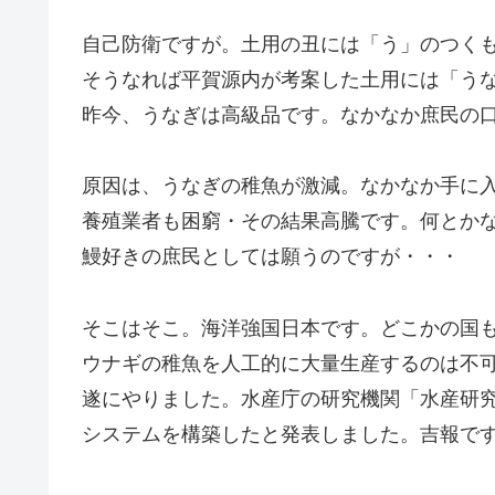
自己防衛ですが。土用の丑には「う」のつく
そうなれば平賀源内が考案した土用には「う
昨今、うなぎは高級品です。なかなか庶民の
原因は、うなぎの稚魚が激減。なかなか手に
養殖業者も困窮・その結果高騰です。何とか
鰻好きの庶民としては願うのですが・・・
そこはそこ。海洋強国日本です。どこかの国
ウナギの稚魚を人工的に大量生産するのは不
遂にやりました。水産庁の研究機関「水産研
システムを構築したと発表しました。吉報で