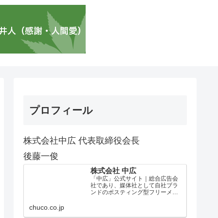
プロフィール
株式会社中広 代表取締役会長
後藤一俊
株式会社 中広
「中広」公式サイト｜総合広告会
社であり、媒体社として自社ブラ
ンドのポスティング型フリーメデ
ィア、ハッピーメディア®『地域み
っちゃく生活情報誌®』を全国で
chuco.co.jp
1100万部以上展開しています。