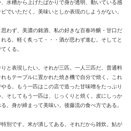
か、水槽から上げたばかりで身が透明、動いている感
サビでいただく。美味いとしか表現のしようがない。
。思わず、美濃の銘酒、私の好きな百春吟醸・甘口だ
される。軽く炙って・・・酒が思わず進む。そしてと
でてくる。
香りと表現したい。それが三匹。一人三匹だ。普通料
それもテーブルに置かれた焼き機で自分で焼く。これ
でやる。もう一匹はこの店で造った甘味噌をたっぷり
い。そしてもう一匹は、じっくりと焼く。皮にしっか
べる。身が締まって美味い。後藤流の食べ方である。
が特別です。米が潰してある。それだから雑炊。鮎が