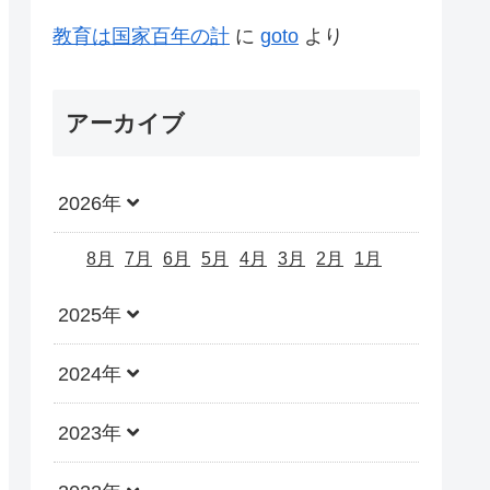
教育は国家百年の計
に
goto
より
アーカイブ
2026年
8月
7月
6月
5月
4月
3月
2月
1月
2025年
2024年
2023年