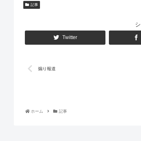
記事
シ
Twitter
煽り報道
ホーム
記事