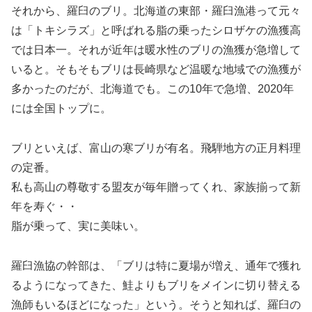
それから、羅臼のブリ。北海道の東部・羅臼漁港って元々
は「トキシラズ」と呼ばれる脂の乗ったシロザケの漁獲高
では日本一。それが近年は暖水性のブリの漁獲が急増して
いると。そもそもブリは長崎県など温暖な地域での漁獲が
多かったのだが、北海道でも。この10年で急増、2020年
には全国トップに。
ブリといえば、富山の寒ブリが有名。飛騨地方の正月料理
の定番。
私も高山の尊敬する盟友が毎年贈ってくれ、家族揃って新
年を寿ぐ・・
脂が乗って、実に美味い。
羅臼漁協の幹部は、「ブリは特に夏場が増え、通年で獲れ
るようになってきた、鮭よりもブリをメインに切り替える
漁師もいるほどになった」という。そうと知れば、羅臼の