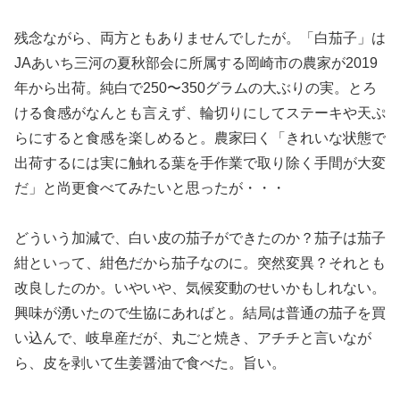
残念ながら、両方ともありませんでしたが。「白茄子」は
JAあいち三河の夏秋部会に所属する岡崎市の農家が2019
年から出荷。純白で250〜350グラムの大ぶりの実。とろ
ける食感がなんとも言えず、輪切りにしてステーキや天ぷ
らにすると食感を楽しめると。農家曰く「きれいな状態で
出荷するには実に触れる葉を手作業で取り除く手間が大変
だ」と尚更食べてみたいと思ったが・・・
どういう加減で、白い皮の茄子ができたのか？茄子は茄子
紺といって、紺色だから茄子なのに。突然変異？それとも
改良したのか。いやいや、気候変動のせいかもしれない。
興味が湧いたので生協にあればと。結局は普通の茄子を買
い込んで、岐阜産だが、丸ごと焼き、アチチと言いなが
ら、皮を剥いて生姜醤油で食べた。旨い。