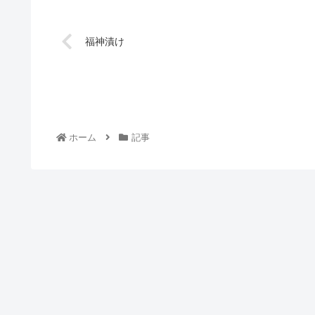
福神漬け
ホーム
記事