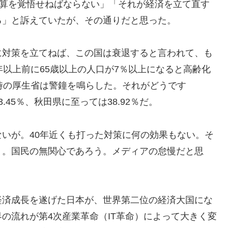
予算を覚悟せねばならない」「それが経済を立て直す
る」と訴えていたが、その通りだと思った。
に対策を立てねば、この国は衰退すると言われて、も
年以上前に65歳以上の人口が7％以上になると高齢化
時の厚生省は警鐘を鳴らした。それがどうです
45％、秋田県に至っては38.92％だ。
いが。40年近くも打った対策に何の効果もない。そ
う。国民の無関心であろう。メディアの怠慢だと思
経済成長を遂げた日本が、世界第二位の経済大国にな
の流れが第4次産業革命（IT革命）によって大きく変