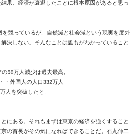
た結果、経済が衰退したことに根本原因があると思っ
口増を競っているが。自然減と社会減という現実を度外
も解決しない。そんなことは誰もがわかっていること
。
年の58万人減少は過去最高。
・・外国人の人口332万人
0万人を突破したと。
。
ことにある。それもまずは東京の経済を強くすること
東京の首長がその気になればできることだ。石丸伸二