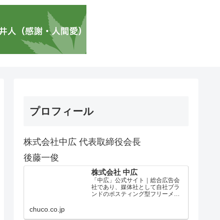
プロフィール
株式会社中広 代表取締役会長
後藤一俊
株式会社 中広
「中広」公式サイト｜総合広告会
社であり、媒体社として自社ブラ
ンドのポスティング型フリーメデ
ィア、ハッピーメディア®『地域み
っちゃく生活情報誌®』を全国で
chuco.co.jp
1100万部以上展開しています。