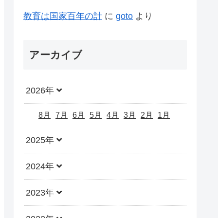
教育は国家百年の計
に
goto
より
アーカイブ
2026年
8月
7月
6月
5月
4月
3月
2月
1月
2025年
2024年
2023年